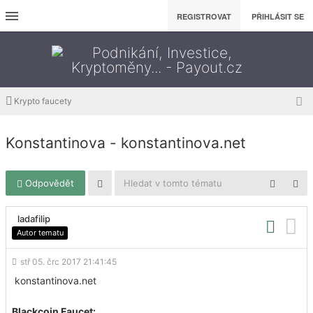
REGISTROVAT
PŘIHLÁSIT SE
Krypto faucety
Konstantinova - konstantinova.net
Odpovědět
ladafilip
Autor tematu
stř 05. črc 2017 21:41:45
konstantinova.net
Blackcoin Faucet: