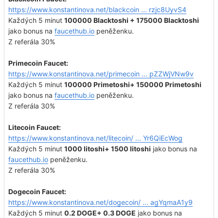
https://www.konstantinova.net/blackcoin ... rzjc8UyvS4
Každých 5 minut
100000 Blacktoshi + 175000 Blacktoshi
jako bonus na
faucethub.io
peněženku.
Z referála 30%
Primecoin Faucet:
https://www.konstantinova.net/primecoin ... pZZWjVNw9v
Každých 5 minut
100000 Primetoshi
+ 150000 Primetoshi
jako bonus na
faucethub.io
peněženku.
Z referála 30%
Litecoin Faucet:
https://www.konstantinova.net/litecoin/ ... Yr6QiEcWog
Každých 5 minut
1000 litoshi
+ 1500 litoshi
jako bonus na
faucethub.io
peněženku.
Z referála 30%
Dogecoin Faucet:
https://www.konstantinova.net/dogecoin/ ... agYqmaA1y9
Každých 5 minut
0.2 DOGE
+ 0.3 DOGE
jako bonus na