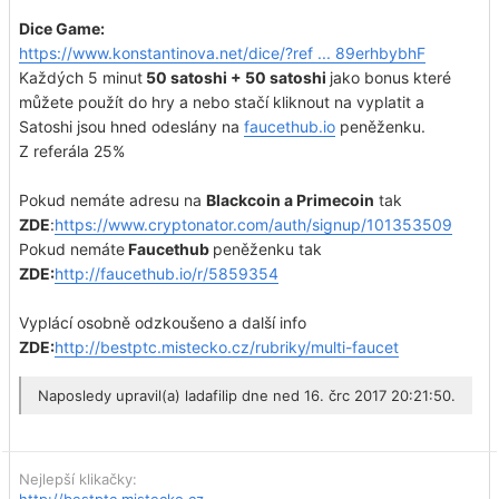
Dice Game:
https://www.konstantinova.net/dice/?ref ... 89erhbybhF
Každých 5 minut
50 satoshi
+ 50 satoshi
jako bonus které
můžete použít do hry a nebo stačí kliknout na vyplatit a
Satoshi jsou hned odeslány na
faucethub.io
peněženku.
Z referála 25%
Pokud nemáte adresu na
Blackcoin a Primecoin
tak
ZDE
:
https://www.cryptonator.com/auth/signup/101353509
Pokud nemáte
Faucethub
peněženku tak
ZDE:
http://faucethub.io/r/5859354
Vyplácí osobně odzkoušeno a další info
ZDE:
http://bestptc.mistecko.cz/rubriky/multi-faucet
Naposledy upravil(a)
ladafilip
dne ned 16. črc 2017 20:21:50.
Nejlepší klikačky:
http://bestptc.mistecko.cz