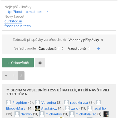
Nejlepší klikačky:
http://bestptc.mistecko.cz
Nový faucet:
ourbitco.in
freebitcoin.tech
Zobrazit příspěvky za předchozí:
Všechny příspěvky
Seřadit podle
Čas odeslání
Vzestupně
Odpovědět
1
2
SEZNAM POSLEDNÍCH
255
UŽIVATELŮ, KTEŘÍ NAVŠTÍVILI
TOTO TÉMA
Prophion
(2),
Veronina
(3),
radekkrysa
(3),
BloodyMary
(14),
Alastaircz
(4),
zaro
(11),
ladafilip
(19),
darwin
(1),
michaelos
(1),
michalhlavac
(1),