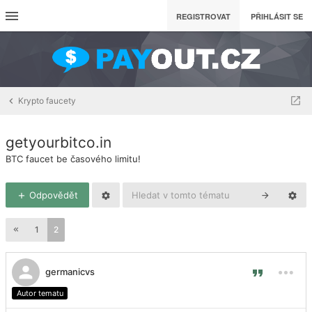
REGISTROVAT
PŘIHLÁSIT SE
Krypto faucety
getyourbitco.in
BTC faucet be časového limitu!
Odpovědět
1
2
germanicvs
Autor tematu