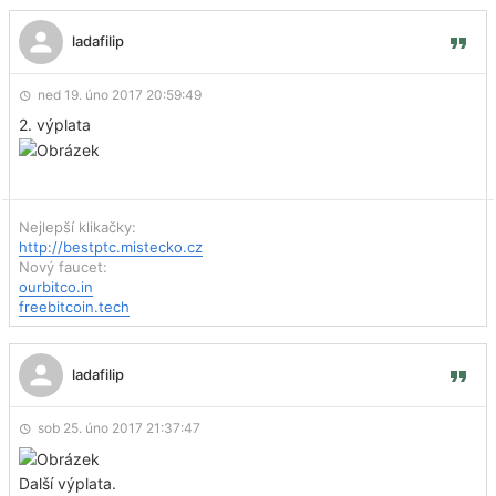
ladafilip
ned 19. úno 2017 20:59:49
2. výplata
Nejlepší klikačky:
http://bestptc.mistecko.cz
Nový faucet:
ourbitco.in
freebitcoin.tech
ladafilip
sob 25. úno 2017 21:37:47
Další výplata.