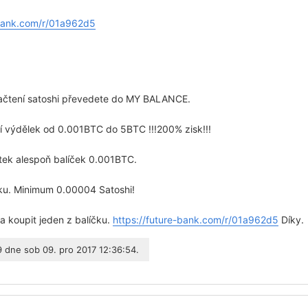
-bank.com/r/01a962d5
ačtení satoshi převedete do MY BALANCE.
ší výdělek od 0.001BTC do 5BTC !!!200% zisk!!!
átek alespoň balíček 0.001BTC.
nku. Minimum 0.00004 Satoshi!
a koupit jeden z balíčku.
https://future-bank.com/r/01a962d5
Díky.
9
dne sob 09. pro 2017 12:36:54.