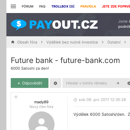
FÓRUM
FAQ
TROLLBOX [
0
]
PRAVIDLA
JSTE ZDE POPRV
Jsme
podnik
Obsah fóra
Výdělek bez nutné investice
Ostatní
Future bank - future-bank.com
6000 Satoshi za den!
Odpovědět
sob 09. pro 2017 12:35:28
mady89
Nový člen fóra
Výdělek 6000 Satoshi/den.