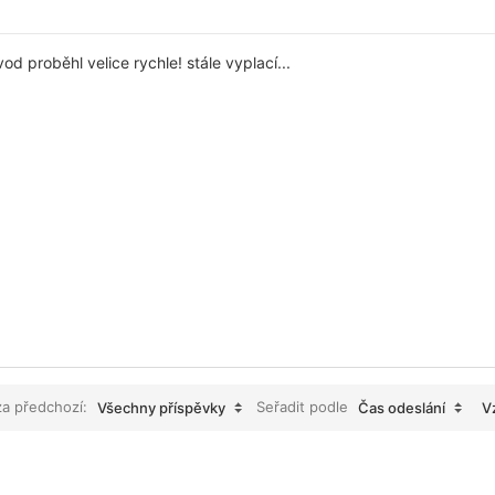
d proběhl velice rychle! stále vyplací...
za předchozí:
Seřadit podle
Všechny příspěvky
Čas odeslání
V