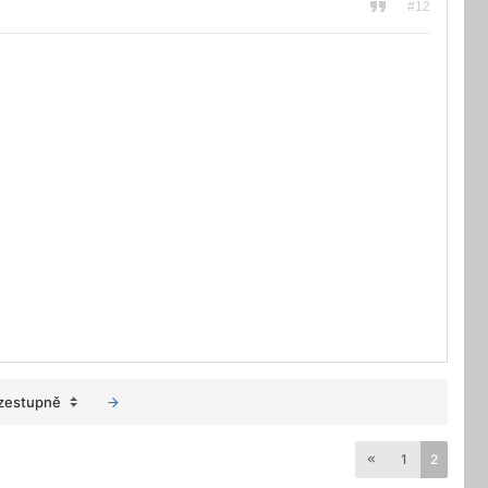
#12
zestupně
1
2