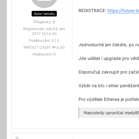
REGISTRACE:
https://future
Autor tematu
Příspěvky:
8
Registrován:
sob 02. pro
2017 15:14:30
Poděkování:
0
|
0
Jednoduché jen čekáte, po n
PAYOUT CASH:
0,00
Hodnocení:
0
Jde udělat i upgrade pro vět
Doporučuji zakoupit pro zač
Výběr na btc i ether peněže
Pro výdělek Etherea je potřeb
Naposledy upravil(a)
mady8