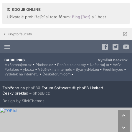
KDO JE ONLINE
Uživatelé prohlížející si toto fórum:
Bing [Bot]
a 1 host
Krypto faucety
BACKLINKS
Vyměnit backlink
Mx5pronajem.cz
•
Pitchee.cz
•
Peníze za ankety
•
Naštartuj to
•
VAG-
Portal.eu
•
ybo.cz
•
Výdělek na internetu - ByznysNet.eu
•
Freefilmy.eu
•
Výdělek na internetu
•
Českéforum.com
•
Založeno na
phpBB
® Forum Software © phpBB Limited
Český překlad –
phpBB.cz
Design by SlickThemes