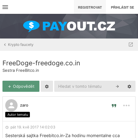
REGISTROVAT
PŘIHLÁSIT SE
Krypto faucety
FreeDoge-freedoge.co.in
Sestra FreeBitco.in
Odpovědět
zaro
Autor tematu
pát 19. kvě 2017 14:02:03
Sesterská sajtka Freebitco.in-Za hodinu momentalne cca