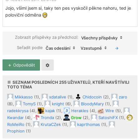
Jojo, všiml jsem si, taky ten pes vyskočil pěkne nahoru, ted je
poloviční odměna
Zobrazit příspěvky za předchozí:
Všechny příspěvky
Seřadit podle
Čas odeslání
Vzestupně
Odpovědět
SEZNAM POSLEDNÍCH
255
UŽIVATELŮ, KTEŘÍ NAVŠTÍVILI
TOTO TÉMA
Mikkasso
(1),
xdatalive
(1),
Chidocoin
(2),
zaro
(8),
TomyS
(1),
knight
(6),
BloodyMary
(1),
radekkrysa
(4),
kajak
(1),
Herakles
(4),
Wire
(5),
Kwandar
(4),
Tronda
(2),
Grow
(2),
SatoshiFX
(1),
RoMeiRo
(1),
KrutaCZek
(1),
kaprthomas
(1),
Prophion
(1)