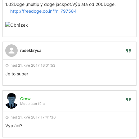
1.02Doge ,multiply doge jackpot.Výplata od 200Doge.
http://freedoge.co.in/?r=797584
radekkrysa
ned 21. kvě 2017 16:01:53
Je to super
Grow
Moderátor fóra
ned 21. kvě 2017 17:41:36
Vyplácí?