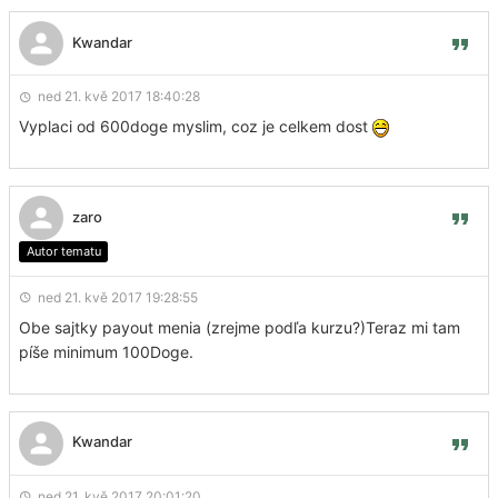
Kwandar
ned 21. kvě 2017 18:40:28
Vyplaci od 600doge myslim, coz je celkem dost
zaro
Autor tematu
ned 21. kvě 2017 19:28:55
Obe sajtky payout menia (zrejme podľa kurzu?)Teraz mi tam
píše minimum 100Doge.
Kwandar
ned 21. kvě 2017 20:01:20