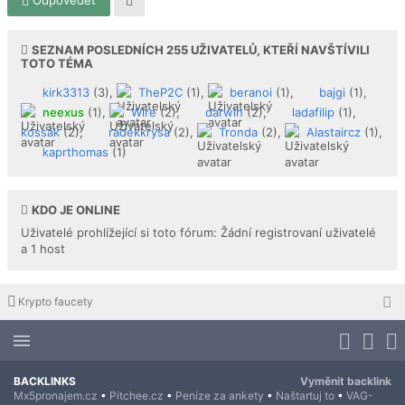
Odpovědět
SEZNAM POSLEDNÍCH
255
UŽIVATELŮ, KTEŘÍ NAVŠTÍVILI
TOTO TÉMA
kirk3313
(3),
TheP2C
(1),
beranoi
(1),
bajgi
(1),
neexus
(1),
Wire
(2),
darwin
(2),
ladafilip
(1),
kossák
(2),
radekkrysa
(2),
Tronda
(2),
Alastaircz
(1),
kaprthomas
(1)
KDO JE ONLINE
Uživatelé prohlížející si toto fórum: Žádní registrovaní uživatelé
a 1 host
Krypto faucety
BACKLINKS
Vyměnit backlink
Mx5pronajem.cz
•
Pitchee.cz
•
Peníze za ankety
•
Naštartuj to
•
VAG-