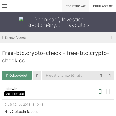
REGISTROVAT
PŘIHLÁSIT SE
Krypto faucety
Free-btc.crypto-check - free-btc.crypto-
check.cc
Odpovědět
darwin
Autor tematu
pát 12. led 2018 18:10:48
Nový bitcoin faucet