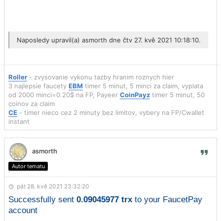
Naposledy upravil(a)
asmorth
dne čtv 27. kvě 2021 10:18:10.
Roller
- zvysovanie vykonu tazby hranim roznych hier
3 najlepsie faucety
EBM
timer 5 minut, 5 minci za claim, vyplata
od 2000 minci=0.20$ na FP, Payeer
CoinPayz
timer 5 minut, 50
coinov za claim
CE
- timer nieco cez 2 minuty bez limitov, vybery na FP/Cwallet
instant
asmorth
Autor tematu
pát 28. kvě 2021 23:32:20
Successfully sent
0.09045977 trx
to your FaucetPay
account