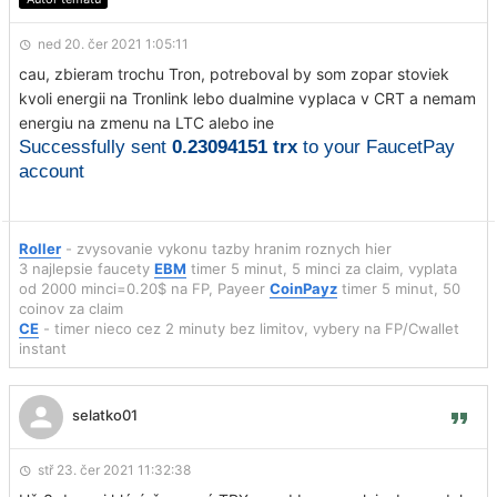
ned 20. čer 2021 1:05:11
cau, zbieram trochu Tron, potreboval by som zopar stoviek
kvoli energii na Tronlink lebo dualmine vyplaca v CRT a nemam
energiu na zmenu na LTC alebo ine
Successfully sent
0.23094151 trx
to your FaucetPay
account
Roller
- zvysovanie vykonu tazby hranim roznych hier
3 najlepsie faucety
EBM
timer 5 minut, 5 minci za claim, vyplata
od 2000 minci=0.20$ na FP, Payeer
CoinPayz
timer 5 minut, 50
coinov za claim
CE
- timer nieco cez 2 minuty bez limitov, vybery na FP/Cwallet
instant
selatko01
stř 23. čer 2021 11:32:38