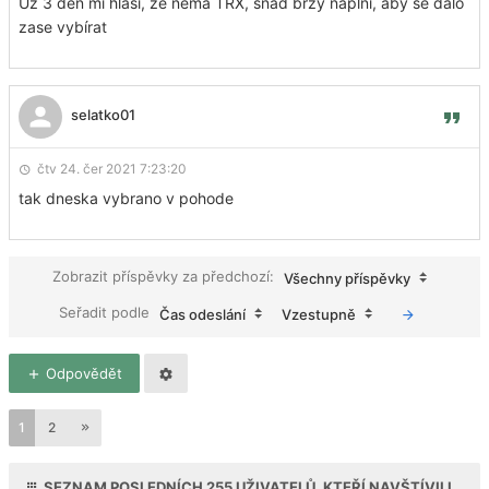
Už 3 den mi hlásí, že nemá TRX, snad brzy naplni, aby se dalo
zase vybírat
selatko01
čtv 24. čer 2021 7:23:20
tak dneska vybrano v pohode
Zobrazit příspěvky za předchozí:
Všechny příspěvky
Seřadit podle
Čas odeslání
Vzestupně
Odpovědět
1
2
SEZNAM POSLEDNÍCH
255
UŽIVATELŮ, KTEŘÍ NAVŠTÍVILI