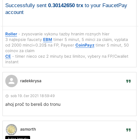
Successfully sent
0.30142650 trx
to your FaucetPay
account
Roller
- zvysovanie vykonu tazby hranim roznych hier
3 najlepsie faucety
EBM
timer 5 minut, 5 minci za claim, vyplata
od 2000 minci=0.20$ na FP, Payeer
CoinPayz
timer 5 minut, 50
coinov za claim
CE
- timer nieco cez 2 minuty bez limitov, vybery na FP/Cwallet
instant
radekkrysa
sob 19. čer 2021 18:59:49
ahoj proč to bereš do tronu
asmorth
Autor tematu