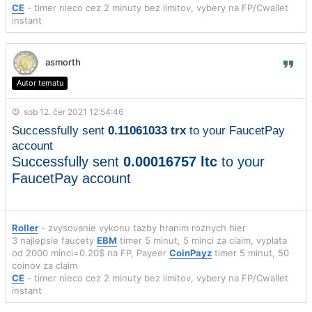
CE
- timer nieco cez 2 minuty bez limitov, vybery na FP/Cwallet
instant
asmorth
Autor tematu
sob 12. čer 2021 12:54:46
Successfully sent
0.11061033 trx
to your FaucetPay
account
Successfully sent
0.00016757 ltc
to your
FaucetPay account
Roller
- zvysovanie vykonu tazby hranim roznych hier
3 najlepsie faucety
EBM
timer 5 minut, 5 minci za claim, vyplata
od 2000 minci=0.20$ na FP, Payeer
CoinPayz
timer 5 minut, 50
coinov za claim
CE
- timer nieco cez 2 minuty bez limitov, vybery na FP/Cwallet
instant