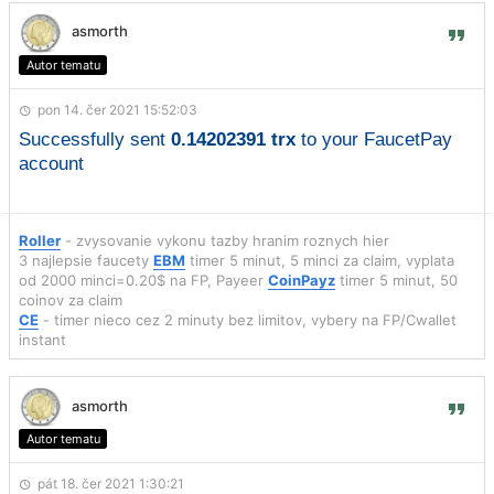
asmorth
Autor tematu
pon 14. čer 2021 15:52:03
Successfully sent
0.14202391 trx
to your FaucetPay
account
Roller
- zvysovanie vykonu tazby hranim roznych hier
3 najlepsie faucety
EBM
timer 5 minut, 5 minci za claim, vyplata
od 2000 minci=0.20$ na FP, Payeer
CoinPayz
timer 5 minut, 50
coinov za claim
CE
- timer nieco cez 2 minuty bez limitov, vybery na FP/Cwallet
instant
asmorth
Autor tematu
pát 18. čer 2021 1:30:21