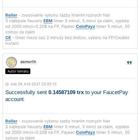
Roller
- zvysovanie vykonu tazby hranim roznych hier
3 najlepsie faucety
EBM
timer 5 minut, 5 minci za claim, vyplata
od 2000 minci=0.20$ na FP, Payeer
CoinPayz
timer 5 minut, 50
coinov za claim
CE
- timer nieco cez 2 minuty bez limitov, vybery na FP/Cwallet
instant
asmorth
Autor tematu
sob 29. kvě 2021 23:20:15
Successfully sent
0.14587109 trx
to your FaucetPay
account
Roller
- zvysovanie vykonu tazby hranim roznych hier
3 najlepsie faucety
EBM
timer 5 minut, 5 minci za claim, vyplata
od 2000 minci=0.20$ na FP, Payeer
CoinPayz
timer 5 minut, 50
coinov za claim