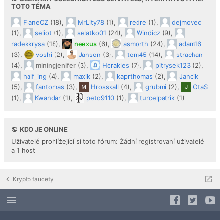
TOTO TÉMA
FlaneCZ
(18),
MrLity78
(1),
redre
(1),
dejmovec
(1),
seliot
(1),
selatko01
(24),
Windicz
(9),
radekkrysa
(18),
neexus
(6),
asmorth
(24),
adam16
(3),
voshi
(2),
Janson
(3),
tom45
(14),
strachan
(4),
miningjenifer
(3),
Herakles
(7),
pitrysek123
(2),
half_ing
(4),
maxik
(2),
kaprthomas
(2),
Jancik
(5),
fantomas
(3),
Hrosskall
(4),
grubmi
(2),
OtaS
(1),
Kwandar
(1),
peto9110
(1),
turcelpatrik
(1)
KDO JE ONLINE
Uživatelé prohlížející si toto fórum: Žádní registrovaní uživatelé
a 1 host
Krypto faucety