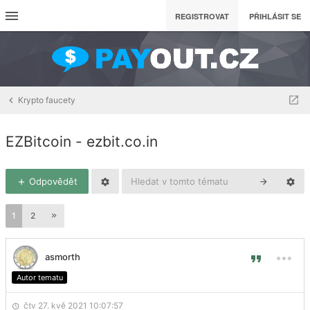
REGISTROVAT
PŘIHLÁSIT SE
Krypto faucety
EZBitcoin - ezbit.co.in
Odpovědět
1
2
asmorth
Autor tematu
čtv 27. kvě 2021 10:07:57