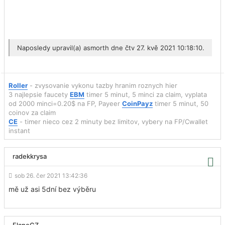
Naposledy upravil(a)
asmorth
dne čtv 27. kvě 2021 10:18:10.
Roller
- zvysovanie vykonu tazby hranim roznych hier
3 najlepsie faucety
EBM
timer 5 minut, 5 minci za claim, vyplata
od 2000 minci=0.20$ na FP, Payeer
CoinPayz
timer 5 minut, 50
coinov za claim
CE
- timer nieco cez 2 minuty bez limitov, vybery na FP/Cwallet
instant
radekkrysa
sob 26. čer 2021 13:42:36
mě už asi 5dní bez výběru
FlaneCZ