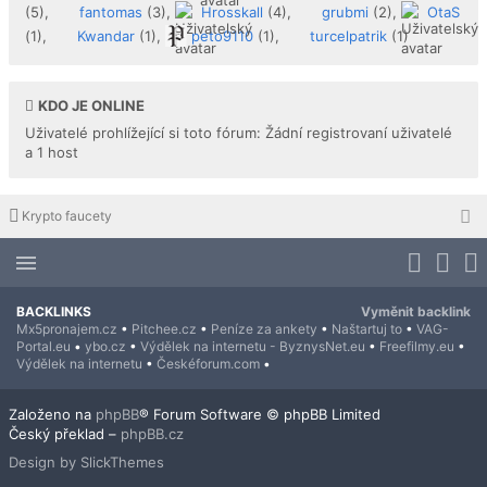
(5),
fantomas
(3),
Hrosskall
(4),
grubmi
(2),
OtaS
(1),
Kwandar
(1),
peto9110
(1),
turcelpatrik
(1)
KDO JE ONLINE
Uživatelé prohlížející si toto fórum: Žádní registrovaní uživatelé
a 1 host
Krypto faucety
BACKLINKS
Vyměnit backlink
Mx5pronajem.cz
•
Pitchee.cz
•
Peníze za ankety
•
Naštartuj to
•
VAG-
Portal.eu
•
ybo.cz
•
Výdělek na internetu - ByznysNet.eu
•
Freefilmy.eu
•
Výdělek na internetu
•
Českéforum.com
•
Založeno na
phpBB
® Forum Software © phpBB Limited
Český překlad –
phpBB.cz
Design by SlickThemes