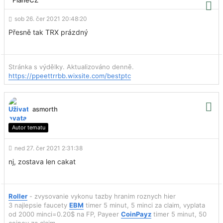
sob 26. čer 2021 20:48:20
Přesně tak TRX prázdný
Stránka s výdělky. Aktualizováno denně.
https://ppeettrrbb.wixsite.com/bestptc
asmorth
Autor tematu
ned 27. čer 2021 2:31:38
nj, zostava len cakat
Roller
- zvysovanie vykonu tazby hranim roznych hier
3 najlepsie faucety
EBM
timer 5 minut, 5 minci za claim, vyplata
od 2000 minci=0.20$ na FP, Payeer
CoinPayz
timer 5 minut, 50
coinov za claim