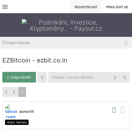
REGISTROVAT
PŘIHLÁSIT SE
Krypto faucety
EZBitcoin - ezbit.co.in
Odpovědět
1
2
asmorth
Autor tematu