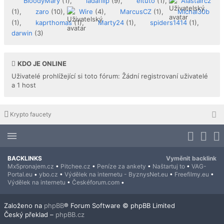
BloodyMary
(1),
ladafilip
(9),
eltuto
(1),
Alastaircz
(1),
zaro
(10),
Wire
(4),
MarcusCZ
(1),
Michal30b
(1),
kaprthomas
(1),
Marty24
(1),
spiders1414
(1),
darwin
(3)
KDO JE ONLINE
Uživatelé prohlížející si toto fórum: Žádní registrovaní uživatelé
a 1 host
Krypto faucety
BACKLINKS
Vyměnit backlink
Mx5pronajem.cz
•
Pitchee.cz
•
Peníze za ankety
•
Naštartuj to
•
VAG-
Portal.eu
•
ybo.cz
•
Výdělek na internetu - ByznysNet.eu
•
Freefilmy.eu
•
Výdělek na internetu
•
Českéforum.com
•
Založeno na
phpBB
® Forum Software © phpBB Limited
Český překlad –
phpBB.cz