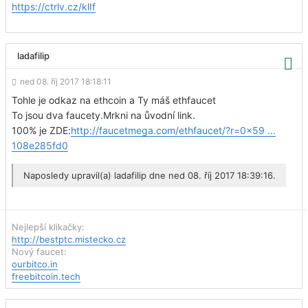
https://ctrlv.cz/klIf
ladafilip
ned 08. říj 2017 18:18:11
Tohle je odkaz na ethcoin a Ty máš ethfaucet
To jsou dva faucety.Mrkni na ůvodní link.
100% je ZDE:
http://faucetmega.com/ethfaucet/?r=0x59 ...
108e285fd0
Naposledy upravil(a)
ladafilip
dne ned 08. říj 2017 18:39:16.
Nejlepší klikačky:
http://bestptc.mistecko.cz
Nový faucet:
ourbitco.in
freebitcoin.tech