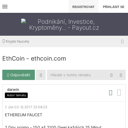
REGISTROVAT
PŘIHLÁSIT SE
Krypto faucety
EthCoin - ethcoin.com
Odpovědět
darwin
Autor tematu
úte 03. říj 2017 22:08:23
ETHEREUM FAUCET
2 Dny promo - 150 až 2100 Gwei každých 25 Minut