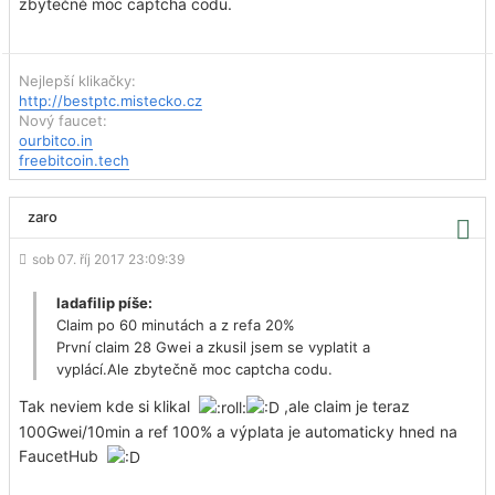
zbytečně moc captcha codu.
Nejlepší klikačky:
http://bestptc.mistecko.cz
Nový faucet:
ourbitco.in
freebitcoin.tech
zaro
sob 07. říj 2017 23:09:39
ladafilip píše:
Claim po 60 minutách a z refa 20%
První claim 28 Gwei a zkusil jsem se vyplatit a
vyplácí.Ale zbytečně moc captcha codu.
Tak neviem kde si klikal
,ale claim je teraz
100Gwei/10min a ref 100% a výplata je automaticky hned na
FaucetHub