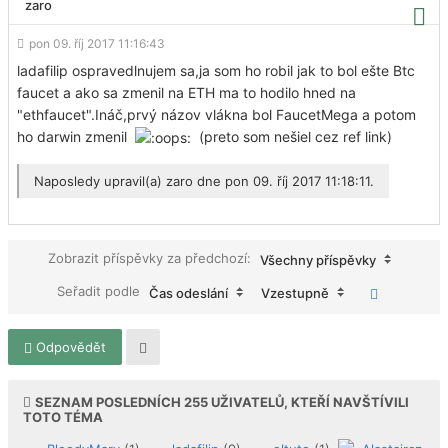
zaro
pon 09. říj 2017 11:16:43
ladafilip ospravedlnujem sa,ja som ho robil jak to bol ešte Btc
faucet a ako sa zmenil na ETH ma to hodilo hned na
"ethfaucet".Ináč,prvý názov vlákna bol FaucetMega a potom
ho darwin zmenil
(preto som nešiel cez ref link)
Naposledy upravil(a)
zaro
dne pon 09. říj 2017 11:18:11.
Zobrazit příspěvky za předchozí:
Všechny příspěvky
Seřadit podle
Čas odeslání
Vzestupně
Odpovědět
SEZNAM POSLEDNÍCH
255
UŽIVATELŮ, KTEŘÍ NAVŠTÍVILI
TOTO TÉMA