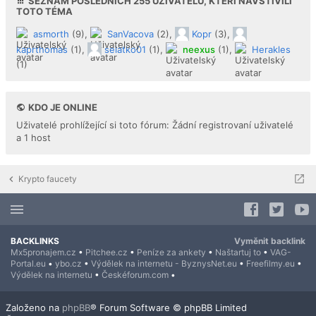
SEZNAM POSLEDNÍCH
255
UŽIVATELŮ, KTEŘÍ NAVŠTÍVILI
TOTO TÉMA
asmorth
(9),
SanVacova
(2),
Kopr
(3),
kaprthomas
(1),
selatko01
(1),
neexus
(1),
Herakles
(1)
KDO JE ONLINE
Uživatelé prohlížející si toto fórum: Žádní registrovaní uživatelé
a 1 host
Krypto faucety
BACKLINKS
Vyměnit backlink
Mx5pronajem.cz
•
Pitchee.cz
•
Peníze za ankety
•
Naštartuj to
•
VAG-
Portal.eu
•
ybo.cz
•
Výdělek na internetu - ByznysNet.eu
•
Freefilmy.eu
•
Výdělek na internetu
•
Českéforum.com
•
Založeno na
phpBB
® Forum Software © phpBB Limited