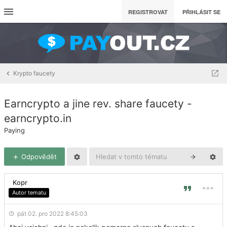
REGISTROVAT
PŘIHLÁSIT SE
Krypto faucety
Earncrypto a jine rev. share faucety -
earncrypto.in
Paying
Odpovědět
Kopr
Autor tematu
pát 02. pro 2022 8:45:03