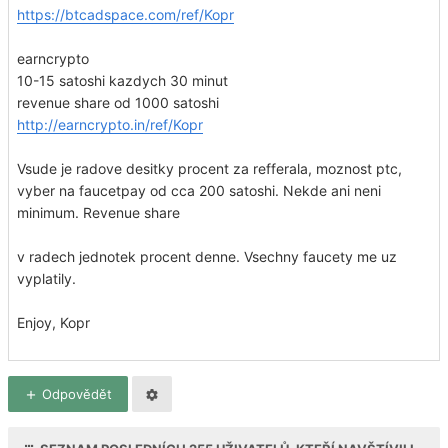
https://btcadspace.com/ref/Kopr
earncrypto
10-15 satoshi kazdych 30 minut
revenue share od 1000 satoshi
http://earncrypto.in/ref/Kopr
Vsude je radove desitky procent za refferala, moznost ptc,
vyber na faucetpay od cca 200 satoshi. Nekde ani neni
minimum. Revenue share
v radech jednotek procent denne. Vsechny faucety me uz
vyplatily.
Enjoy, Kopr
Odpovědět