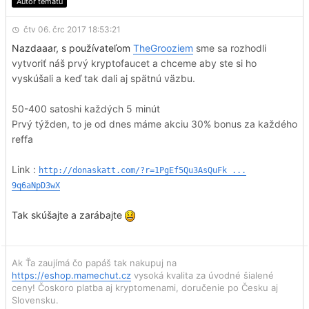
Autor tematu
čtv 06. črc 2017 18:53:21
Nazdaaar, s používateľom
TheGrooziem
sme sa rozhodli
vytvoriť náš prvý kryptofaucet a chceme aby ste si ho
vyskúšali a keď tak dali aj spätnú väzbu.
50-400 satoshi každých 5 minút
Prvý týžden, to je od dnes máme akciu 30% bonus za každého
reffa
Link :
http://donaskatt.com/?r=1PgEf5Qu3AsQuFk ...
9q6aNpD3wX
Tak skúšajte a zarábajte
Ak Ťa zaujímá čo papáš tak nakupuj na
https://eshop.mamechut.cz
vysoká kvalita za úvodné šialené
ceny! Čoskoro platba aj kryptomenami, doručenie po Česku aj
Slovensku.