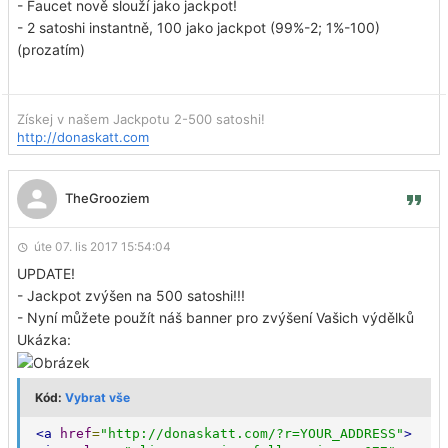
- Faucet nově slouží jako jackpot!
- 2 satoshi instantně, 100 jako jackpot (99%-2; 1%-100)
(prozatím)
Získej v našem Jackpotu 2-500 satoshi!
http://donaskatt.com
TheGrooziem
úte 07. lis 2017 15:54:04
UPDATE!
- Jackpot zvýšen na 500 satoshi!!!
- Nyní můžete použít náš banner pro zvýšení Vašich výdělků
Ukázka:
Kód:
Vybrat vše
<a
href
=
"http://donaskatt.com/?r=YOUR_ADDRESS"
>