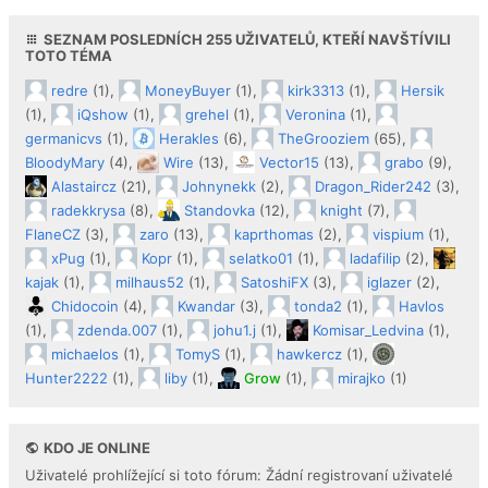
SEZNAM POSLEDNÍCH
255
UŽIVATELŮ, KTEŘÍ NAVŠTÍVILI
TOTO TÉMA
redre
(1),
MoneyBuyer
(1),
kirk3313
(1),
Hersik
(1),
iQshow
(1),
grehel
(1),
Veronina
(1),
germanicvs
(1),
Herakles
(6),
TheGrooziem
(65),
BloodyMary
(4),
Wire
(13),
Vector15
(13),
grabo
(9),
Alastaircz
(21),
Johnynekk
(2),
Dragon_Rider242
(3),
radekkrysa
(8),
Standovka
(12),
knight
(7),
FlaneCZ
(3),
zaro
(13),
kaprthomas
(2),
vispium
(1),
xPug
(1),
Kopr
(1),
selatko01
(1),
ladafilip
(2),
kajak
(1),
milhaus52
(1),
SatoshiFX
(3),
iglazer
(2),
Chidocoin
(4),
Kwandar
(3),
tonda2
(1),
Havlos
(1),
zdenda.007
(1),
johu1.j
(1),
Komisar_Ledvina
(1),
michaelos
(1),
TomyS
(1),
hawkercz
(1),
Hunter2222
(1),
liby
(1),
Grow
(1),
mirajko
(1)
KDO JE ONLINE
Uživatelé prohlížející si toto fórum: Žádní registrovaní uživatelé