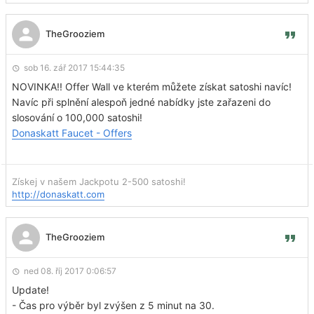
TheGrooziem
sob 16. zář 2017 15:44:35
NOVINKA!! Offer Wall ve kterém můžete získat satoshi navíc!
Navíc při splnění alespoň jedné nabídky jste zařazeni do
slosování o 100,000 satoshi!
Donaskatt Faucet - Offers
Získej v našem Jackpotu 2-500 satoshi!
http://donaskatt.com
TheGrooziem
ned 08. říj 2017 0:06:57
Update!
- Čas pro výběr byl zvýšen z 5 minut na 30.