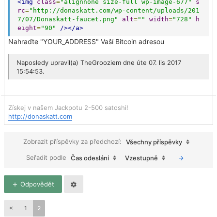
<img
class
=
"alignnone size-full wp-image-677"
s
rc
=
"http://donaskatt.com/wp-content/uploads/201
7/07/Donaskatt-faucet.png"
alt
=
""
width
=
"728"
h
eight
=
"90"
/></a>
Nahraďte "YOUR_ADDRESS" Vaší Bitcoin adresou
Naposledy upravil(a)
TheGrooziem
dne úte 07. lis 2017
15:54:53.
Získej v našem Jackpotu 2-500 satoshi!
http://donaskatt.com
Zobrazit příspěvky za předchozí:
Všechny příspěvky
Seřadit podle
Čas odeslání
Vzestupně
Odpovědět
1
2