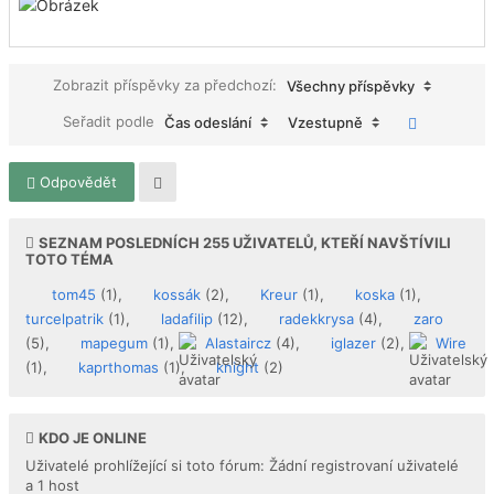
Zobrazit příspěvky za předchozí:
Všechny příspěvky
Seřadit podle
Čas odeslání
Vzestupně
Odpovědět
SEZNAM POSLEDNÍCH
255
UŽIVATELŮ, KTEŘÍ NAVŠTÍVILI
TOTO TÉMA
tom45
(1),
kossák
(2),
Kreur
(1),
koska
(1),
turcelpatrik
(1),
ladafilip
(12),
radekkrysa
(4),
zaro
(5),
mapegum
(1),
Alastaircz
(4),
iglazer
(2),
Wire
(1),
kaprthomas
(1),
knight
(2)
KDO JE ONLINE
Uživatelé prohlížející si toto fórum: Žádní registrovaní uživatelé
a 1 host