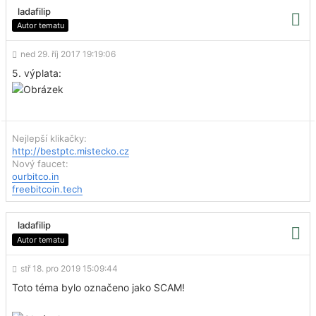
ladafilip
Autor tematu
ned 29. říj 2017 19:19:06
5. výplata:
Nejlepší klikačky:
http://bestptc.mistecko.cz
Nový faucet:
ourbitco.in
freebitcoin.tech
ladafilip
Autor tematu
stř 18. pro 2019 15:09:44
Toto téma bylo označeno jako SCAM!