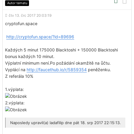
Autor tematu
čtv 13. črc 2017 20:03:19
cryptofun.space
http://cryptofun.space/?id=89696
Každých 5 minut 175000 Blacktoshi + 150000 Blacktoshi
bonus každých 10 minut.
Výplatní minimum není.Po požádání okamžitě na ůčtu.
Vyplácí na
http://faucethub.io/r/5859354
peněženku.
Z referála 10%
1.výplata:
2.výplata:
Naposledy upravil(a)
ladafilip
dne pát 18. srp 2017 22:15:13.