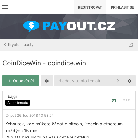
REGISTROVAT
PŘIHLÁSIT SE
Krypto faucety
CoinDiceWin - coindice.win
Odpovědět
bajgi
Autor tematu
pát 26. led 2018 10:58:24
Kohoutek, kde můžete žádat o bitcoin, litecoin a ethereum
každých 15 min.
Výplata bez limitu na váš účet FaucetHub