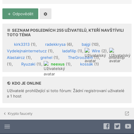
Odpovědět
SEZNAM POSLEDNÍCH
255
UŽIVATELŮ, KTEŘÍ NAVŠTÍVILI
TOTO TÉMA
kirk3313
(1),
radekkrysa
(6),
bajgi
(10),
Vydelejnainternetucz
(1),
ladafilip
(1),
Wire
(2),
Alastaircz
(1),
grehel
(1),
TheGrooziem
(1),
onlinetip
(1),
Ryuzaki
(1),
neexus
(1),
kossák
(1)
KDO JE ONLINE
Uživatelé prohlížející si toto fórum: Žádní registrovaní uživatelé
a 1 host
Krypto faucety