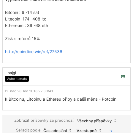
Bitcoin : 6 -14 sat
Litecoin :174 -408 ltc
Ethereum : 39 -68 eth
Zisk s referrů 15%
http://coindice.win/ref/27536
bajgi
Autor tematu
ned 28. led 2018 22:30:41
k Bitcoinu, Litcoinu a Ethereu přibyla další měna - Potcoin
Zobrazit příspěvky za předchozí:
Všechny příspěvky
Seřadit podle
Čas odeslání
Vzestupně