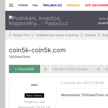
FÓRUM
FAQ
TROLLBOX [
0
]
PRAVIDLA
JSTE ZDE POPRV
Jsme
podnik
Obsah fóra
Výdělek bez nutné investice
Ostatní
Kry
coin5k-coin5k.com
150Gwei/5min
Odpovědět
ned 24. pro 2017 21:43:36
zaro
Momentalne 150Gwei/5min na
Autor tematu
Příspěvky:
236
Registrován:
čtv 08. zář