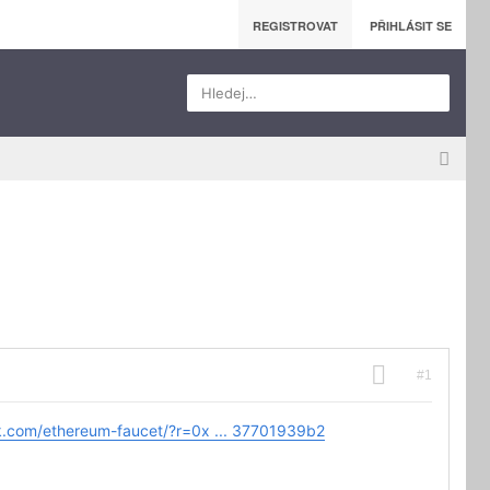
REGISTROVAT
PŘIHLÁSIT SE
Hledej…
#1
5k.com/ethereum-faucet/?r=0x ... 37701939b2