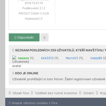
2016 12:31:10
Poděkování:
2
|
2
PAYOUT CASH:
4,09
Hodnocení:
0
Odpovědět
SEZNAM POSLEDNÍCH
255
UŽIVATELŮ, KTEŘÍ NAVŠTÍVILI
neexus
(1),
kirk3313
(1),
NerroV2
(1),
mady89
(2
KDO JE ONLINE
Uživatelé prohlížející si toto fórum: Žádní registrovaní uživatelé
Obsah fóra
Výdělek bez nutné investice
Ostatní
Kry
Smazat všechny cookies z fóra