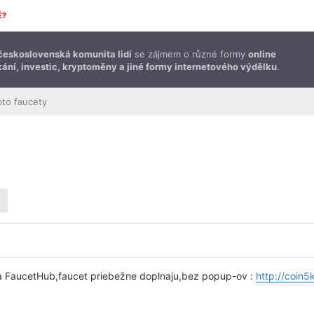
É?
československá komunita lidí
se zájmem o různé formy
online
ání, investic, kryptoměny a jiné formy internetového výdělku
.
pto faucety
 FaucetHub,faucet priebežne doplnaju,bez popup-ov :
http://coin