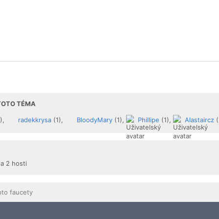
 TOTO TÉMA
),
radekkrysa
(1),
BloodyMary
(1),
Phillipe
(1),
Alastaircz
(
 a 2 hosti
pto faucety