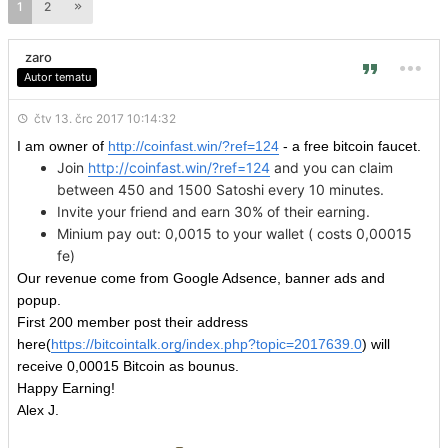
1
2
zaro
Autor tematu
čtv 13. črc 2017 10:14:32
I am owner of
http://coinfast.win/?ref=124
- a free bitcoin faucet.
Join
http://coinfast.win/?ref=124
and you can claim
between 450 and 1500 Satoshi every 10 minutes.
Invite your friend and earn 30% of their earning.
Minium pay out: 0,0015 to your wallet ( costs 0,00015
fe)
Our revenue come from Google Adsence, banner ads and
popup.
First 200 member post their address
here(
https://bitcointalk.org/index.php?topic=2017639.0
) will
receive 0,00015 Bitcoin as bounus.
Happy Earning!
Alex J.