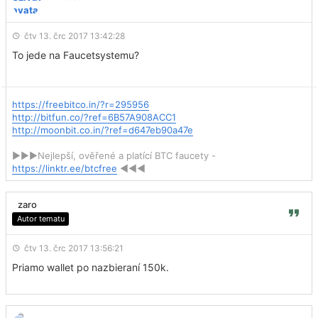
čtv 13. črc 2017 13:42:28
To jede na Faucetsystemu?
https://freebitco.in/?r=295956
http://bitfun.co/?ref=6B57A908ACC1
http://moonbit.co.in/?ref=d647eb90a47e
►►►Nejlepší, ověřené a platící BTC faucety -
https://linktr.ee/btcfree
◄◄◄
zaro
Autor tematu
čtv 13. črc 2017 13:56:21
Priamo wallet po nazbieraní 150k.