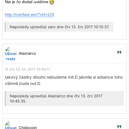
Nie je čo dodať-uvidíme
http://coinfast.win/?ref=124
Naposledy upravil(a)
zaro
dne čtv 13. črc 2017 10:15:37.
Alastaircz
čtv 13. črc 2017 10:45:11
takový částky dlouho nebudeme mít:D jakmile si adsence toho
všimně bude out:D
Naposledy upravil(a)
Alastaircz
dne čtv 13. črc 2017
10:45:35.
Chidocoin