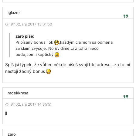
iglazer
stř 02. srp 2017 13:01:50
zaro píše:
Pripísaný bonus 15k
,každým claimom sa odmena
za claim zvyšuje. No uvidíme,či z toho niečo
bude,som skeptický
Spíš jsi týpek, že vůbec někde píšeš svojí btc adresu...za to mi
nestojí žádný bonus
radekkrysa
stř 02. srp 2017 14:35:51
jj
zaro