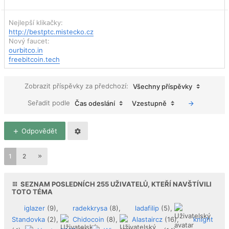
Nejlepší klikačky:
http://bestptc.mistecko.cz
Nový faucet:
ourbitco.in
freebitcoin.tech
Zobrazit příspěvky za předchozí:
Všechny příspěvky
Seřadit podle
Čas odeslání
Vzestupně
Odpovědět
1
2
SEZNAM POSLEDNÍCH
255
UŽIVATELŮ, KTEŘÍ NAVŠTÍVILI
TOTO TÉMA
iglazer
(9),
radekkrysa
(8),
ladafilip
(5),
Standovka
(2),
Chidocoin
(8),
Alastaircz
(16),
knight