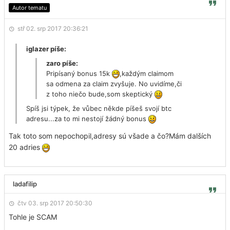
Autor tematu
stř 02. srp 2017 20:36:21
iglazer píše:
zaro píše:
Pripísaný bonus 15k
,každým claimom
sa odmena za claim zvyšuje. No uvidíme,či
z toho niečo bude,som skeptický
Spíš jsi týpek, že vůbec někde píšeš svojí btc
adresu...za to mi nestojí žádný bonus
Tak toto som nepochopil,adresy sú všade a čo?Mám dalších
20 adries
ladafilip
čtv 03. srp 2017 20:50:30
Tohle je SCAM