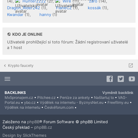
(4),
Hunter2222
(2),
Wire
(11),
zaro
(14),
Dragon_Rider242
(1),
FlaneCZ
(1),
kossák
(1),
Kwandar
(1),
hanny
(1)
KDO JE ONLINE
Uživatelé prohlížející si toto fórum: Žádní registrovaní uživatelé
a 1 host
Krypto faucety
BACKLINKS
Vyměnit backlink
Mx5pronajem.cz
•
Pitchee.cz
•
Peníze za ankety
•
Naštartuj to
•
VAG-
Portal.eu
•
ybo.cz
•
Výdělek na internetu - ByznysNet.eu
•
Freefilmy.eu
•
Výdělek na internetu
•
Českéforum.com
•
Založeno na
phpBB
® Forum Software © phpBB Limited
Český překlad –
phpBB.cz
Design by SlickThemes