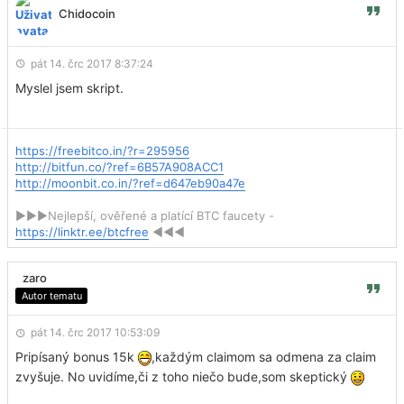
Chidocoin
pát 14. črc 2017 8:37:24
Myslel jsem skript.
https://freebitco.in/?r=295956
http://bitfun.co/?ref=6B57A908ACC1
http://moonbit.co.in/?ref=d647eb90a47e
►►►Nejlepší, ověřené a platící BTC faucety -
https://linktr.ee/btcfree
◄◄◄
zaro
Autor tematu
pát 14. črc 2017 10:53:09
Pripísaný bonus 15k
,každým claimom sa odmena za claim
zvyšuje. No uvidíme,či z toho niečo bude,som skeptický