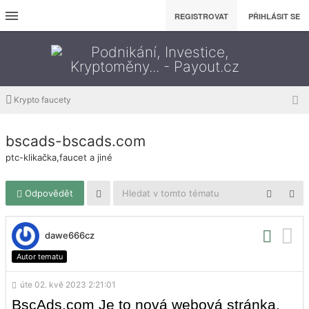
REGISTROVAT
PŘIHLÁSIT SE
Krypto faucety
bscads-bscads.com
ptc-klikačka,faucet a jiné
Odpovědět
dawe666cz
Autor tematu
úte 02. kvě 2023 2:21:01
BscAds.com Je to nová webová stránka,