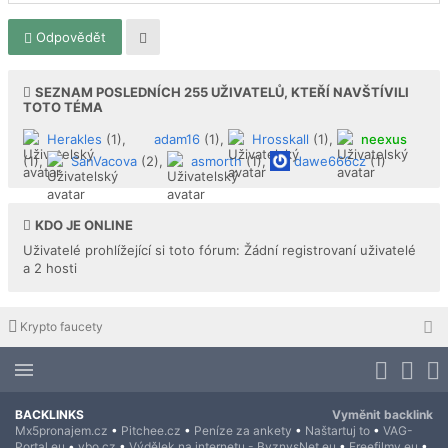
Odpovědět
SEZNAM POSLEDNÍCH
255
UŽIVATELŮ, KTEŘÍ NAVŠTÍVILI
TOTO TÉMA
Herakles
(1),
adam16
(1),
Hrosskall
(1),
neexus
(1),
SanVacova
(2),
asmorth
(1),
dawe666cz
(1)
KDO JE ONLINE
Uživatelé prohlížející si toto fórum: Žádní registrovaní uživatelé
a 2 hosti
Krypto faucety
BACKLINKS
Vyměnit backlink
Mx5pronajem.cz
•
Pitchee.cz
•
Peníze za ankety
•
Naštartuj to
•
VAG-
Portal.eu
•
ybo.cz
•
Výdělek na internetu - ByznysNet.eu
•
Freefilmy.eu
•