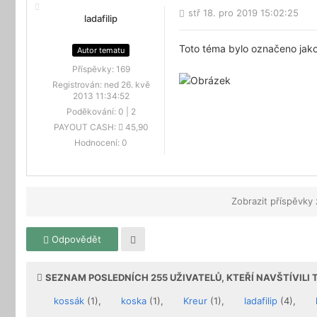
stř 18. pro 2019 15:02:25
ladafilip
Toto téma bylo označeno jak
Autor tematu
Příspěvky:
169
Registrován:
ned 26. kvě
2013 11:34:52
Poděkování:
0
|
2
PAYOUT CASH:
45,90
Hodnocení:
0
Zobrazit příspěvky
Odpovědět
SEZNAM POSLEDNÍCH
255
UŽIVATELŮ, KTEŘÍ NAVŠTÍVILI
kossák
(1),
koska
(1),
Kreur
(1),
ladafilip
(4),