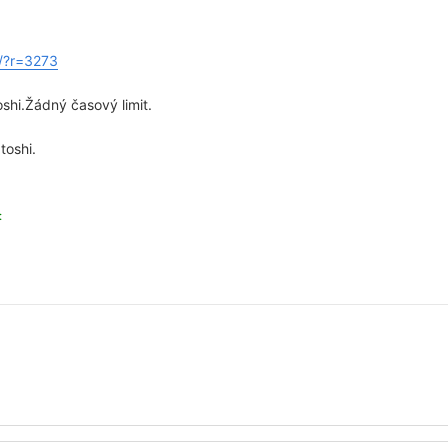
d/?r=3273
hi.Žádný časový limit.
toshi.
: