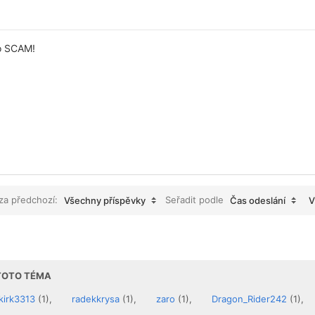
o SCAM!
 za předchozí:
Seřadit podle
Všechny příspěvky
Čas odeslání
V
 TOTO TÉMA
kirk3313
(1),
radekkrysa
(1),
zaro
(1),
Dragon_Rider242
(1),