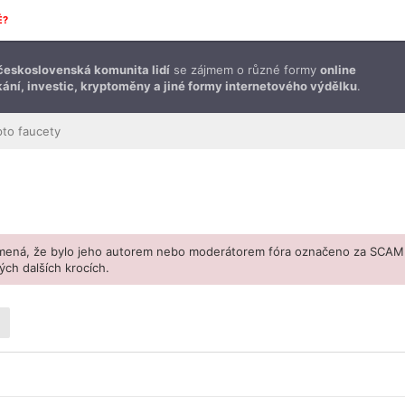
É?
československá komunita lidí
se zájmem o různé formy
online
ání, investic, kryptoměny a jiné formy internetového výdělku
.
pto faucety
amená, že bylo jeho autorem nebo moderátorem fóra označeno za SCAM
ch dalších krocích.