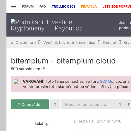
FÓRUM
FAQ
TROLLBOX [
0
]
PRAVIDLA
JSTE ZDE POPRV
Jsme
podnik
Obsah fóra
Výdělek bez nutné investice
Ostatní
Kry
bitemplum - bitemplum.cloud
500 satoshi denně
VAROVÁNÍ!
Toto téma se nachází ve fóru
SCAMs
, což zn
Vemte prosím tuto skutečnost na vědomí při svých případný
Odpovědět
ned 01. říj 2017 18:46:10
ladafilip