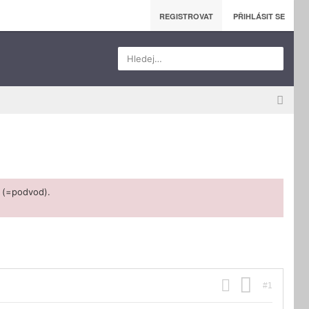
REGISTROVAT
PŘIHLÁSIT SE
Hledej…
 (=podvod).
#1