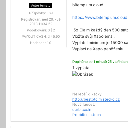
bitemplum.cloud
Autor tematu
Příspěvky:
169
https://www.bitemplum.clou
Registrován:
ned 26. kvě
2013 11:34:52
5x Claim každý den 500 satos
Poděkování:
0
|
2
Vložte svůj Xapo email.
PAYOUT CASH:
45,90
Výplatní minimum je 15000 sa
Hodnocení:
0
Vyplácí na Xapo peněženku.
Doplněno po 1 minutě 25 vteřinách
1 výplata:
Nejlepší klikačky:
http://bestptc.mistecko.cz
Nový faucet:
ourbitco.in
freebitcoin.tech