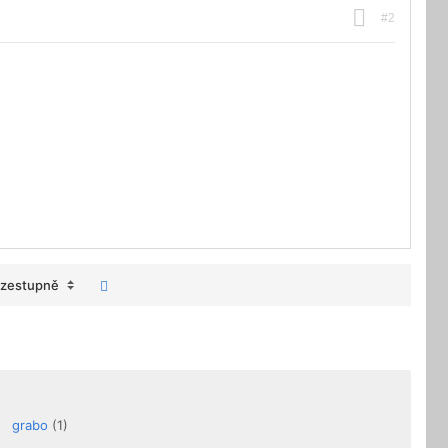
#2
zestupně
grabo
(1)