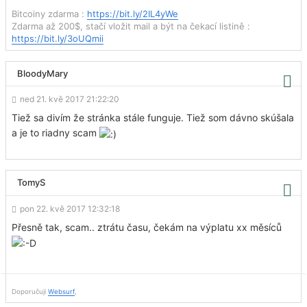
Bitcoiny zdarma :
https://bit.ly/2IL4yWe
Zdarma až 200$, stačí vložit mail a být na čekací listině :
https://bit.ly/3oUQmii
BloodyMary
ned 21. kvě 2017 21:22:20
Tiež sa divím že stránka stále funguje. Tiež som dávno skúšala
a je to riadny scam
TomyS
pon 22. kvě 2017 12:32:18
Přesně tak, scam.. ztrátu času, čekám na výplatu xx měsíců
Doporučuji
Websurf
,