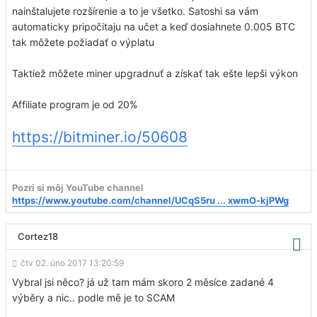
nainštalujete rozšírenie a to je všetko. Satoshi sa vám
automaticky pripočitaju na učet a keď dosiahnete 0.005 BTC
tak môžete požiadať o výplatu
Taktiež môžete miner upgradnuť a získať tak ešte lepši výkon
Affiliate program je od 20%
https://bitminer.io/50608
Pozri si môj YouTube channel
https://www.youtube.com/channel/UCqS5ru ... xwmO-kjPWg
Cortez18
čtv 02. úno 2017 13:20:59
Vybral jsi něco? já už tam mám skoro 2 měsíce zadané 4
výběry a nic.. podle mě je to SCAM