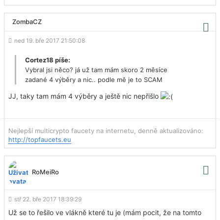
ZombaCZ
ned 19. bře 2017 21:50:08
Cortez18 píše:
Vybral jsi něco? já už tam mám skoro 2 měsíce
zadané 4 výběry a nic.. podle mě je to SCAM
JJ, taky tam mám 4 výběry a ještě nic nepřišlo
Nejlepší multicrypto faucety na internetu, denně aktualizováno:
http://topfaucets.eu
RoMeiRo
stř 22. bře 2017 18:39:29
Už se to řešilo ve vlákně které tu je (mám pocit, že na tomto