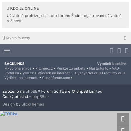
KDO JE ONLINE
Uživatelé prohlížející si toto fórum: Žádní registrovaní uživatelé
a 3 hosti
Krypto faucety
BACKLINKS
Vyměnit backlink
Mx5pronajem.cz
•
Pitchee.cz
•
Peníze za ankety
•
Naštartuj to
•
VAG-
Portal.eu
•
ybo.cz
•
Výdělek na internetu - ByznysNet.eu
•
Freefilmy.eu
•
Výdělek na internetu
•
Českéforum.com
•
Založeno na
phpBB
® Forum Software © phpBB Limited
Český překlad –
phpBB.cz
Design by SlickThemes