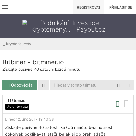
REGISTROVAT
PŘIHLÁSIT SE
Krypto faucety
Bitbiner - bitminer.io
Získajte pasívne 40 satoshi každú minutu
Odpovědět
112tomas
Autor tematu
ned 12. úno 2017 19:40:38
Získajte pasívne 40 satoshi každú minútu bez nutnosti
čokoľvek odklikavať, stačí iba ak si do prehliadača