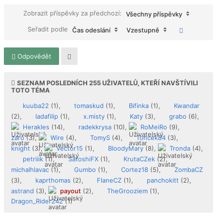
Zobrazit příspěvky za předchozí:
Všechny příspěvky
Seřadit podle
Čas odeslání
Vzestupně
Odpovědět
SEZNAM POSLEDNÍCH
255
UŽIVATELŮ, KTEŘÍ NAVŠTÍVILI
TOTO TÉMA
kuuba22
(1),
tomaskud
(1),
Bifinka
(1),
Kwandar
(2),
ladafilip
(1),
x.misty
(1),
Katy
(3),
grabo
(6),
Herakles
(14),
radekkrysa
(10),
RoMeiRo
(9),
zaro
(3),
Wire
(4),
TomyS
(4),
Toncek84
(3),
knight
(3),
Vector15
(1),
BloodyMary
(8),
Tronda
(4),
petriiik
(1),
SatoshiFX
(1),
KrutaCZek
(2),
michalhlavac
(1),
Gumbo
(1),
Cortez18
(5),
ZombaCZ
(3),
kaprthomas
(2),
FlaneCZ
(1),
panchokitt
(2),
astrand
(3),
payout
(2),
TheGrooziem
(1),
Dragon_Rider242
(1)