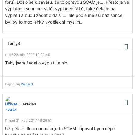
fóru). Došlo se k závěru, že to opravdu SCAM je.... Přesto je ve
výplatách sem tam vidět vyplacení V1.0, také čekám na
výplatu a budu žádat o další..... ale podle mě asi bez šance,
byl by to moc lehký výdělek si myslím...
TomyS
stř 22. bře 2017 19:31:45
Taky jsem žádal o výplatu a nic.
Doporučuji
Websurf
,
Herakles
ned 21. kvě 2017 16:26:51
Už pěkně dlooooooouho je to SCAM. Tipoval bych nějak