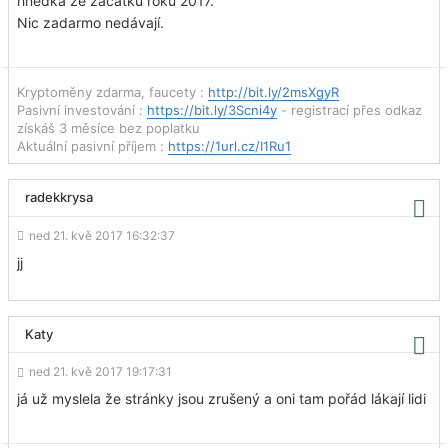
hnedka ze začátku roku 2017.
Nic zadarmo nedávají.
Kryptoměny zdarma, faucety :
http://bit.ly/2msXgyR
Pasivní investování :
https://bit.ly/3Scni4y
- registrací přes odkaz
získáš 3 měsíce bez poplatku
Aktuální pasivní příjem :
https://1url.cz/I1Ru1
radekkrysa
ned 21. kvě 2017 16:32:37
jj
Katy
ned 21. kvě 2017 19:17:31
já už myslela že stránky jsou zrušený a oni tam pořád lákají lidi