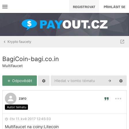
REGISTROVAT
PŘIHLÁSIT SE
Krypto faucety
BagiCoin-bagi.co.in
Multifaucet
Odpovědět
zaro
Autor tematu
čtv 11. kvě 2017 12:45:33
Multifaucet na coiny:Litecoin