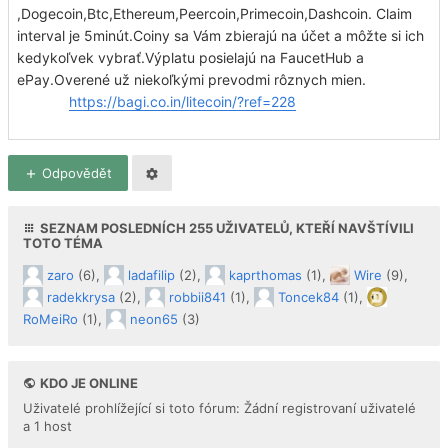
,Dogecoin,Btc,Ethereum,Peercoin,Primecoin,Dashcoin. Claim
interval je 5minút.Coiny sa Vám zbierajú na účet a môžte si ich
kedykoľvek vybrať.Výplatu posielajú na FaucetHub a
ePay.Overené už niekoľkými prevodmi rôznych mien.
https://bagi.co.in/litecoin/?ref=228
Odpovědět
SEZNAM POSLEDNÍCH
255
UŽIVATELŮ, KTEŘÍ NAVŠTÍVILI
TOTO TÉMA
zaro
(6),
ladafilip
(2),
kaprthomas
(1),
Wire
(9),
radekkrysa
(2),
robbii841
(1),
Toncek84
(1),
RoMeiRo
(1),
neon65
(3)
KDO JE ONLINE
Uživatelé prohlížející si toto fórum: Žádní registrovaní uživatelé
a 1 host