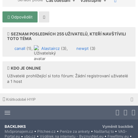
Čas odeslání
Vzestupně
Odpovědět
SEZNAM POSLEDNÍCH
255
UŽIVATELŮ, KTEŘÍ NAVŠTÍVILI
TOTO TÉMA
canall
(1),
Alastaircz
(3),
newpt
(3)
KDO JE ONLINE
Uživatelé prohlížející si toto fórum: Žádní registrovaní uživatelé
a 1 host
Krátkodobé HYIP
BACKLINKS
Vyměnit backlink
Mx5pronajem.cz
•
Pitchee.cz
•
Peníze za ankety
•
Naštartuj to
•
VAG-
Portal.eu
•
ybo.cz
•
Výdělek na internetu - ByznysNet.eu
•
Freefilmy.eu
•