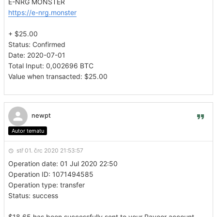
E-NRG MONSTER
https://e-nrg.monster
+ $25.00
Status: Confirmed
Date: 2020-07-01
Total Input: 0,002696 BTC
Value when transacted: $25.00
newpt
Autor tematu
stř 01. črc 2020 21:53:57
Operation date: 01 Jul 2020 22:50
Operation ID: 1071494585
Operation type: transfer
Status: success
$18.65 has been successfully sent to your Payeer account.