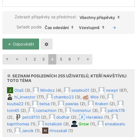
Zobrazit příspěvky za předchozí:
Všechny příspěvky
Seřadit podle
Čas odeslání
Vzestupně
Odpovědět
1
2
3
4
5
6
7
SEZNAM POSLEDNÍCH
255
UŽIVATELŮ, KTEŘÍ NAVŠTÍVILI
TOTO TÉMA
OtaS
(3),
Windicz
(4),
selatko01
(2),
newpt
(67),
hi_investor
(77),
chambo23
(3),
Wire
(1),
kuuba22
(1),
belsa
(1),
pawlas
(2),
Kraken
(2),
tom45
(2),
czetachion
(1),
holmishur
(3),
patrik178
(2),
peto9110
(2),
dodhar
(2),
Herakles
(1),
kaprthomas
(1),
kotalicek
(3),
Grow
(1),
eneabeats
(1),
Jancik
(1),
Hrosskall
(1)