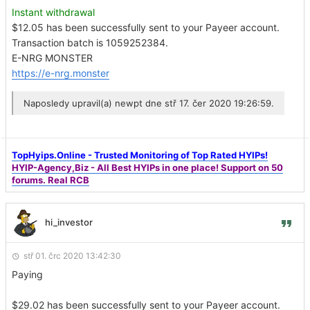
Instant withdrawal
$12.05 has been successfully sent to your Payeer account.
Transaction batch is 1059252384.
E-NRG MONSTER
https://e-nrg.monster
Naposledy upravil(a)
newpt
dne stř 17. čer 2020 19:26:59.
TopHyips.Online - Trusted Monitoring of Top Rated HYIPs!
HYIP-Agency,Biz - All Best HYIPs in one place! Support on 50
forums. Real RCB
hi_investor
stř 01. črc 2020 13:42:30
Paying
$29.02 has been successfully sent to your Payeer account.