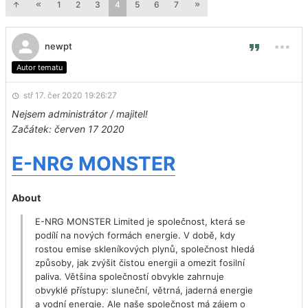
1
2
3
4
5
6
7
newpt
Autor tematu
stř 17. čer 2020 19:26:27
Nejsem administrátor / majitel!
Začátek: červen 17 2020
E-NRG MONSTER
About
E-NRG MONSTER Limited je společnost, která se
podílí na nových formách energie. V době, kdy
rostou emise skleníkových plynů, společnost hledá
způsoby, jak zvýšit čistou energii a omezit fosilní
paliva. Většina společností obvykle zahrnuje
obvyklé přístupy: sluneční, větrná, jaderná energie
a vodní energie. Ale naše společnost má zájem o