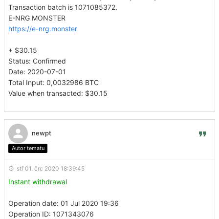
Transaction batch is 1071085372.
E-NRG MONSTER
https://e-nrg.monster
+ $30.15
Status: Confirmed
Date: 2020-07-01
Total Input: 0,0032986 BTC
Value when transacted: $30.15
newpt
Autor tematu
stř 01. črc 2020 18:39:45
Instant withdrawal
Operation date: 01 Jul 2020 19:36
Operation ID: 1071343076