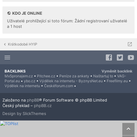
KDO JE ONLINE
Uživatelé prohlížející si toto fórum: Žádní registrovaní uživatelé
a 1 host
Krátkodobé HYIP
BACKLINKS
Vyměnit backlink
Mx5pronajem.cz
•
Pitchee.cz
•
Peníze za ankety
•
Naštartuj to
•
VAG-
Portal.eu
•
ybo.cz
•
Výdělek na internetu - ByznysNet.eu
•
Freefilmy.eu
•
Výdělek na internetu
•
Českéforum.com
•
Založeno na
phpBB
® Forum Software © phpBB Limited
Český překlad –
phpBB.cz
Design by SlickThemes