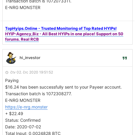
Transaction batch is 1072073311.
E-NRG MONSTER
TopHyips.Online - Trusted Monitoring of Top Rated HYIPs!
HYIP-Agency,Biz - All Best HYIPs in one place! Support on 50
forums. Real RCB
hi_investor
čtv 02. črc 2020 19:51:52
Paying
$16.24 has been successfully sent to your Payeer account.
Transaction batch is 1072308277.
E-NRG MONSTER
https://e-nrg.monster
+ $22.49
Status: Confirmed
Date: 2020-07-02
Total Input: 0,0024828 BTC