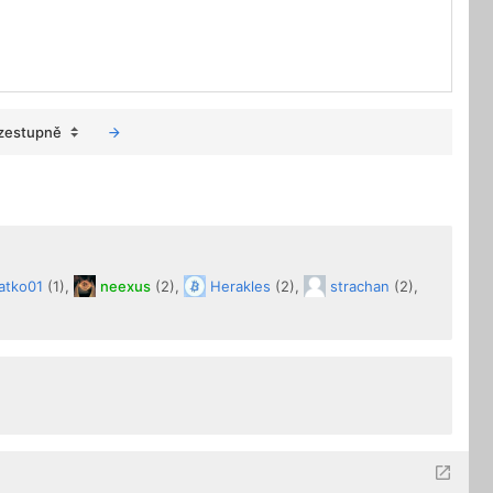
zestupně
atko01
(1),
neexus
(2),
Herakles
(2),
strachan
(2),