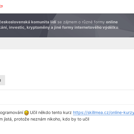
É?
československá komunita lidí
se zájmem o různé formy
online
ání, investic, kryptoměny a jiné formy internetového výdělku
.
rogramování
Učil někdo tento kurz
https://skillmea.cz/online-kur
em jistá, protože neznám nikoho, kdo by to učil