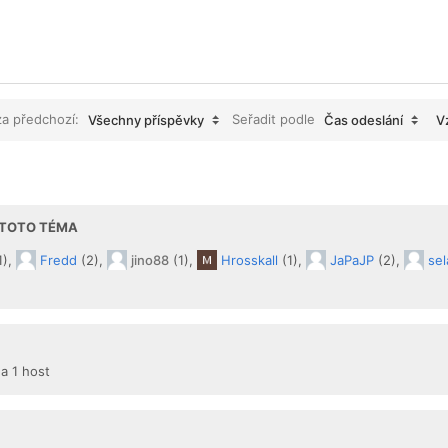
za předchozí:
Seřadit podle
Všechny příspěvky
Čas odeslání
V
I TOTO TÉMA
1),
Fredd
(2),
jino88
(1),
Hrosskall
(1),
JaPaJP
(2),
sel
 a 1 host