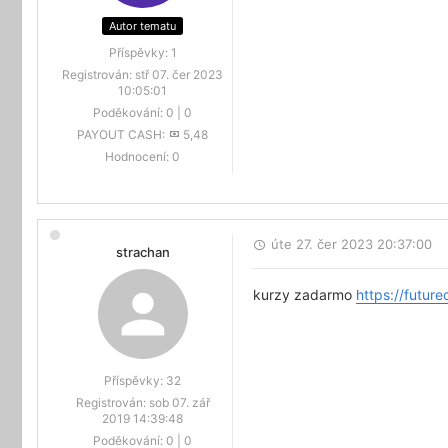
Autor tematu
Příspěvky:
1
Registrován:
stř 07. čer 2023
10:05:01
Poděkování:
0
|
0
PAYOUT CASH:
5,48
Hodnocení:
0
úte 27. čer 2023 20:37:00
strachan
kurzy zadarmo
https://future
Příspěvky:
32
Registrován:
sob 07. zář
2019 14:39:48
Poděkování:
0
|
0