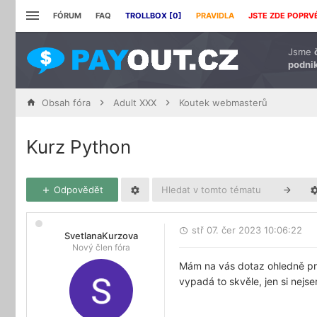
FÓRUM
FAQ
TROLLBOX [
0
]
PRAVIDLA
JSTE ZDE POPRV
Jsme
podnik
Obsah fóra
Adult XXX
Koutek webmasterů
Kurz Python
Odpovědět
stř 07. čer 2023 10:06:22
SvetlanaKurzova
Nový člen fóra
Mám na vás dotaz ohledně p
vypadá to skvěle, jen si nejs