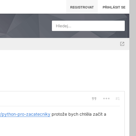
REGISTROVAT
PŘIHLÁSIT SE
Hledej…
#1
zy/python-pro-zacatecniky
protože bych chtěla začít a