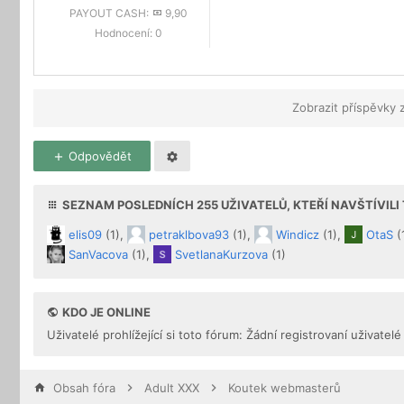
PAYOUT CASH:
9,90
Hodnocení:
0
Zobrazit příspěvky 
Odpovědět
SEZNAM POSLEDNÍCH
255
UŽIVATELŮ, KTEŘÍ NAVŠTÍVIL
elis09
(1),
petraklbova93
(1),
Windicz
(1),
OtaS
(
SanVacova
(1),
SvetlanaKurzova
(1)
KDO JE ONLINE
Uživatelé prohlížející si toto fórum: Žádní registrovaní uživatelé
Obsah fóra
Adult XXX
Koutek webmasterů