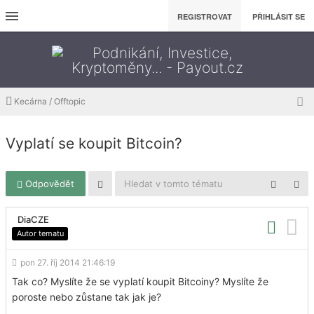
REGISTROVAT
PŘIHLÁSIT SE
Kecárna / Offtopic
Vyplatí se koupit Bitcoin?
Odpovědět
DiaCZE
Autor tematu
pon 27. říj 2014 21:46:19
Tak co? Myslíte že se vyplatí koupit Bitcoiny? Myslíte že
poroste nebo zůstane tak jak je?