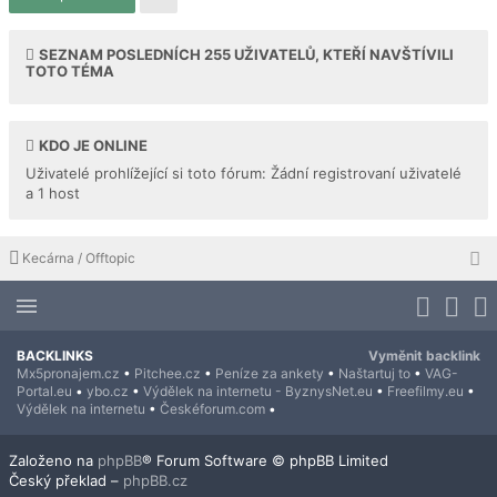
SEZNAM POSLEDNÍCH
255
UŽIVATELŮ, KTEŘÍ NAVŠTÍVILI
TOTO TÉMA
KDO JE ONLINE
Uživatelé prohlížející si toto fórum: Žádní registrovaní uživatelé
a 1 host
Kecárna / Offtopic
BACKLINKS
Vyměnit backlink
Mx5pronajem.cz
•
Pitchee.cz
•
Peníze za ankety
•
Naštartuj to
•
VAG-
Portal.eu
•
ybo.cz
•
Výdělek na internetu - ByznysNet.eu
•
Freefilmy.eu
•
Výdělek na internetu
•
Českéforum.com
•
Založeno na
phpBB
® Forum Software © phpBB Limited
Český překlad –
phpBB.cz