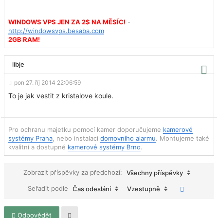
WINDOWS VPS JEN ZA 2$ NA MĚSÍC!
-
http://windowsvps.besaba.com
2GB RAM!
libje
pon 27. říj 2014 22:06:59
To je jak vestit z kristalove koule.
Pro ochranu majetku pomocí kamer doporučujeme
kamerové
systémy Praha
, nebo instalaci
domovního alarmu
. Montujeme také
kvalitní a dostupné
kamerové systémy Brno
.
Zobrazit příspěvky za předchozí:
Všechny příspěvky
Seřadit podle
Čas odeslání
Vzestupně
Odpovědět