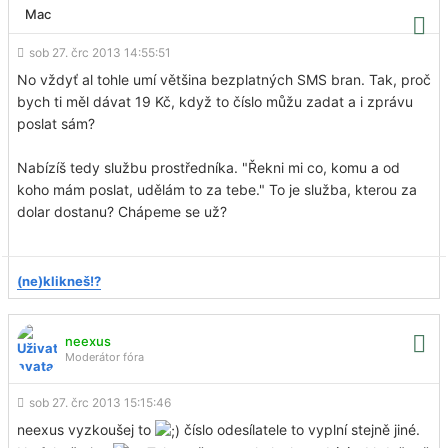
Mac
sob 27. črc 2013 14:55:51
No vždyť al tohle umí většina bezplatných SMS bran. Tak, proč
bych ti měl dávat 19 Kč, když to číslo můžu zadat a i zprávu
poslat sám?
Nabízíš tedy službu prostředníka. "Řekni mi co, komu a od
koho mám poslat, udělám to za tebe." To je služba, kterou za
dolar dostanu? Chápeme se už?
(ne)klikneš!?
neexus
Moderátor fóra
sob 27. črc 2013 15:15:46
neexus vyzkoušej to
číslo odesílatele to vyplní stejně jiné.