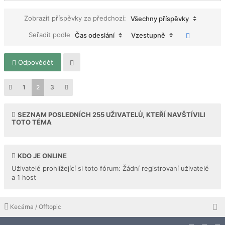
Zobrazit příspěvky za předchozí:
Všechny příspěvky
Seřadit podle
Čas odeslání
Vzestupně
Odpovědět
1
2
3
SEZNAM POSLEDNÍCH
255
UŽIVATELŮ, KTEŘÍ NAVŠTÍVILI
TOTO TÉMA
KDO JE ONLINE
Uživatelé prohlížející si toto fórum: Žádní registrovaní uživatelé
a 1 host
Kecárna / Offtopic