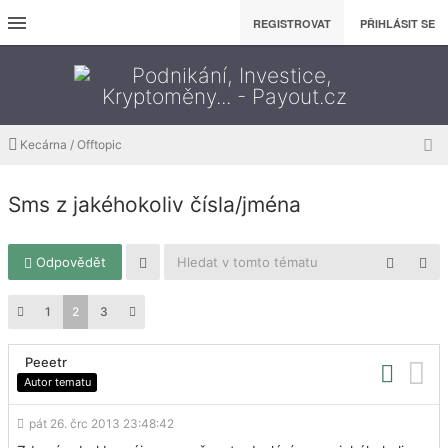
REGISTROVAT
PŘIHLÁSIT SE
Kecárna / Offtopic
Sms z jakéhokoliv čísla/jména
Odpovědět
1
2
3
Peeetr
Autor tematu
pát 26. črc 2013 23:48:42