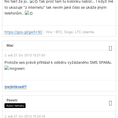
No fakt že jo..
Tak proč tam tu kolonku nabízí... I když mě
to ukazuje "z internetu" tak nevím jaké číslo se ukáže jiným
telefonům..
https://goo.gl/gw5x9C
- Hra - BTC, Doge, LTC zdarma
Mac
sob 27. črc 2013 15:21:35
Protože ses právě přihlásil k odběru vyžádaného SMS SPAMu.
(ne)klikneš!?
Peeetr
Autor tematu
sob 27. črc 2013 15:24:16