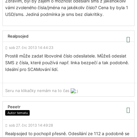
Zdravím, byl by zájem o možnost odeslání sms z jakéhokoliv
vámi zvoleného čísla/jména na jakékoliv číslo? Cena by byla 1
USD/sms. Jediná podmínka je sms bez diakritiky.
Realpsojed
sob 27. črc 2013 14:44:23
Prostě může zadat libovolné číslo odesilatele. Můžeš odeslat
SMS z čísla, které používá např. linka bezpečí a tak podobně.
Ideální pro SCAMování lidí.
Seru na klikačky nemám na to čas
Peeetr
Autor tematu
sob 27. črc 2013 14:49:28
Realpsojed to pochopil přesně. Odesílání ze 112 a podobně se