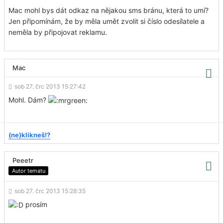
Mac mohl bys dát odkaz na nějakou sms bránu, která to umí?
Jen připomínám, že by měla umět zvolit si číslo odesílatele a
neměla by připojovat reklamu.
Mac
sob 27. črc 2013 15:27:42
Mohl. Dám?
(ne)klikneš!?
Peeetr
Autor tematu
sob 27. črc 2013 15:28:35
prosím