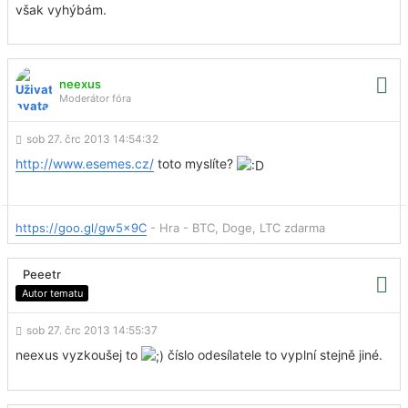
však vyhýbám.
neexus
Moderátor fóra
sob 27. črc 2013 14:54:32
http://www.esemes.cz/
toto myslíte?
https://goo.gl/gw5x9C
- Hra - BTC, Doge, LTC zdarma
Peeetr
Autor tematu
sob 27. črc 2013 14:55:37
neexus vyzkoušej to
číslo odesílatele to vyplní stejně jiné.