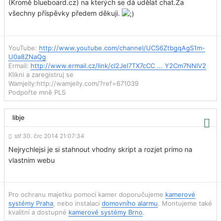
(Kromě blueboard.cz) na kterých se dá udělat chat.Za
všechny příspěvky předem děkuji.
YouTube:
http://www.youtube.com/channel/UCS6ZtbgqAgS1m-
U0a8ZNaQg
Ermail:
http://www.ermail.cz/link/cl2Jel7TX7cCC ... Y2Cm7NNlV2
Klikni a zaregistruj se
Wamjelly:http://wamjelly.com/?ref=671039
Podpořte mně PLS
libje
stř 30. črc 2014 21:07:34
Nejrychlejsi je si stahnout vhodny skript a rozjet primo na
vlastnim webu
Pro ochranu majetku pomocí kamer doporučujeme
kamerové
systémy Praha
, nebo instalaci
domovního alarmu
. Montujeme také
kvalitní a dostupné
kamerové systémy Brno
.