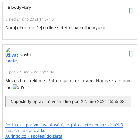
BloodyMary
ned 21. úno 2021 17:57:16
Daruj chudbnejšej rodine s detmi na online vyuku
voshi
pon 22. úno 2021 15:55:14
Muzes ho strelit me. Potrebuju pc do prace. Napis sz a ohrom
me
Naposledy upravil(a)
voshi
dne pon 22. úno 2021 15:55:38.
Portu.cz - pasivní investování, registrací přes odkaz získáš 3
měsíce bez poplatku
Auringo.cz -
spoření do zlata