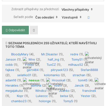
Zobrazit příspěvky za předchozí:
Všechny příspěvky
Seřadit podle
Čas odeslání
Vzestupně
Odpovědět
SEZNAM POSLEDNÍCH
255
UŽIVATELŮ, KTEŘÍ NAVŠTÍVILI
TOTO TÉMA
BloodyMary
(4),
Mr.Disaster
(1),
redre
(1),
Janson
(1),
Wire
(2),
half_ing
(1),
TomyS1
(1),
cobb
(1),
Fredd
(2),
TuxCZ
(1),
milhaus52
(3),
fajkee
(1),
gert484
(1),
pitrysek123
(5),
Stefan8888
(2),
selatko01
(2),
kolomanko
(2),
strachan
(5),
adam16
(1),
neexus
(1),
Hrosskall
(3),
tom45
(4),
Herakles
(1),
admiral
(2),
voshi
(3),
Jancik
(3),
megajakubz
(1),
Windicz
(1),
Juanko
(2),
francinek
(1),
Kopr
(1),
Lukeccc
(1),
belsa
(2),
Yester
(2),
chambo23
(1),
holonge
(1),
TomyS
(1)