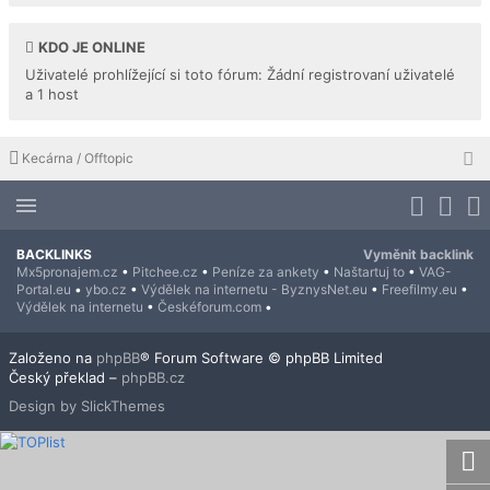
KDO JE ONLINE
Uživatelé prohlížející si toto fórum: Žádní registrovaní uživatelé
a 1 host
Kecárna / Offtopic
BACKLINKS
Vyměnit backlink
Mx5pronajem.cz
•
Pitchee.cz
•
Peníze za ankety
•
Naštartuj to
•
VAG-
Portal.eu
•
ybo.cz
•
Výdělek na internetu - ByznysNet.eu
•
Freefilmy.eu
•
Výdělek na internetu
•
Českéforum.com
•
Založeno na
phpBB
® Forum Software © phpBB Limited
Český překlad –
phpBB.cz
Design by SlickThemes