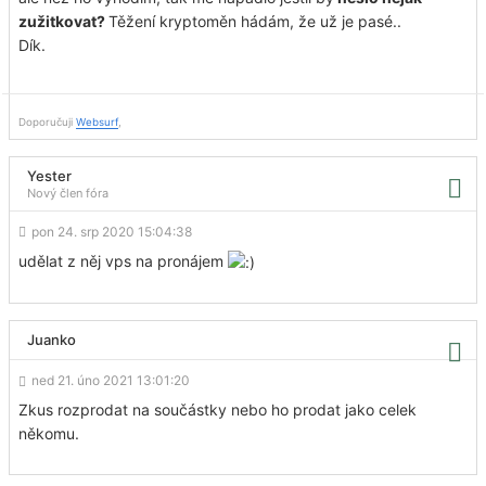
zužitkovat?
Těžení kryptoměn hádám, že už je pasé..
Dík.
Doporučuji
Websurf
,
Yester
Nový člen fóra
pon 24. srp 2020 15:04:38
udělat z něj vps na pronájem
Juanko
ned 21. úno 2021 13:01:20
Zkus rozprodat na součástky nebo ho prodat jako celek
někomu.