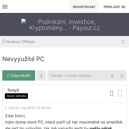
REGISTROVAT
PŘIHLÁSIT SE
Kecárna / Offtopic
Nevyyužité PC
Odpovědět
TomyS
Autor tematu
ned 23. srp 2020 12:30:55
Zdar borci,
mám doma staré PC, které patří už tak maximálně na smetiště,
ale než ho vyhodím, tak mě napadlo jestli by
nešlo nějak