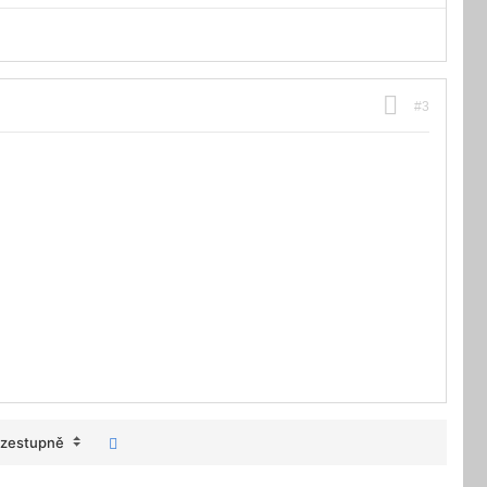
#3
zestupně