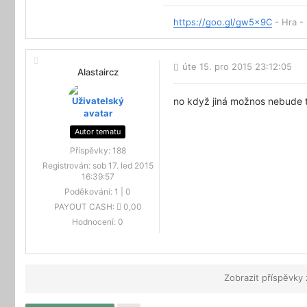
https://goo.gl/gw5x9C
- Hra -
úte 15. pro 2015 23:12:05
Alastaircz
no když jiná možnos nebude t
Autor tematu
Příspěvky:
188
Registrován:
sob 17. led 2015
16:39:57
Poděkování:
1
|
0
PAYOUT CASH:
0,00
Hodnocení:
0
Zobrazit příspěvky