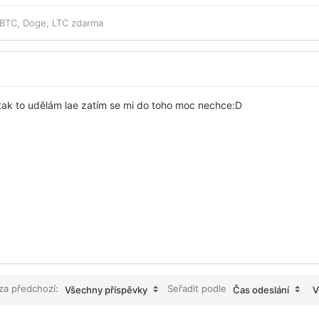
 BTC, Doge, LTC zdarma
ak to udělám lae zatím se mi do toho moc nechce:D
 za předchozí:
Seřadit podle
Všechny příspěvky
Čas odeslání
V