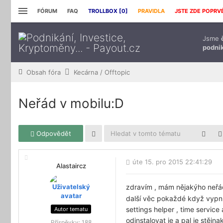
FÓRUM
FAQ
TROLLBOX [
0
]
PRAVIDLA
JSTE ZDE POPRV
Jsme
podnik
Obsah fóra
Kecárna / Offtopic
Neřád v mobilu:D
Odpovědět
úte 15. pro 2015 22:41:29
Alastaircz
zdravím , mám nějakýho neřád
další věc pokaždé když vypnu 
settings helper , time service
Autor tematu
odinstalovat je a pal je stějn
Příspěvky:
188