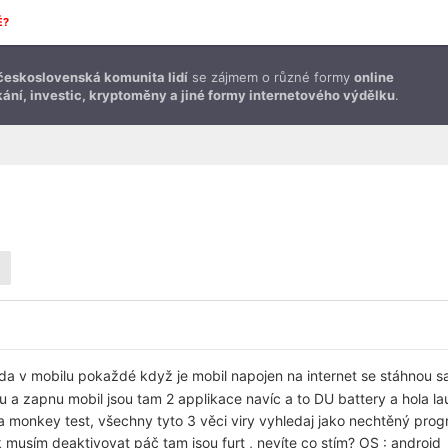
É?
československá komunita lidí
se zájmem o různé formy
online
ání, investic, kryptoměny a jiné formy internetového výdělku
.
a v mobilu pokaždé když je mobil napojen na internet se stáhnou sa
a zapnu mobil jsou tam 2 applikace navíc a to DU battery a hola la
 a monkey test, všechny tyto 3 věci viry vyhledaj jako nechtěný prog
ak musím deaktivovat páč tam jsou furt , nevíte co stím? OS : android