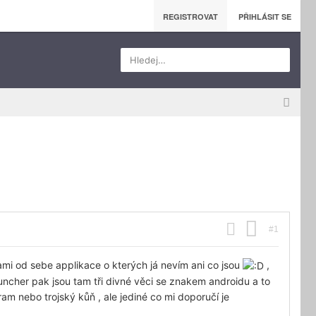
REGISTROVAT
PŘIHLÁSIT SE
Hledej…
#1
mi od sebe applikace o kterých já nevím ani co jsou
,
uncher pak jsou tam tři divné věci se znakem androidu a to
ram nebo trojský kůň , ale jediné co mi doporučí je