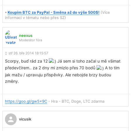
•
Koupím BTC za PayPal - Směna až do výše 500$!
(Více
informací v tématu nebo přes SZ)
neexus
Moderátor fóra
stř 26. bře 2014 18:15:57
Scorpy, buď rád za 12
Já sem si toho začal u mě všimat
předevčírem.. za 2 dny mi zmizlo přes 70 bodů
A to tím
jak mažu / upravuju příspěvky. Ale nebojde brzy budou
změny.
https://goo.gl/gw5x9C
- Hra - BTC, Doge, LTC zdarma
vicusik