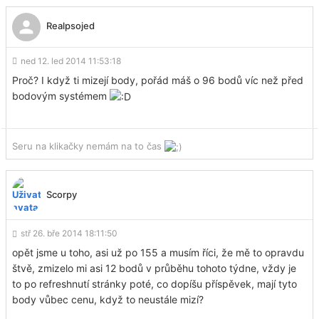
Realpsojed
ned 12. led 2014 11:53:18
Proč? I když ti mizejí body, pořád máš o 96 bodů víc než před
bodovým systémem
Seru na klikačky nemám na to čas
Scorpy
stř 26. bře 2014 18:11:50
opět jsme u toho, asi už po 155 a musím říci, že mě to opravdu
štvě, zmizelo mi asi 12 bodů v průběhu tohoto týdne, vždy je
to po refreshnutí stránky poté, co dopíšu příspěvek, mají tyto
body vůbec cenu, když to neustále mizí?