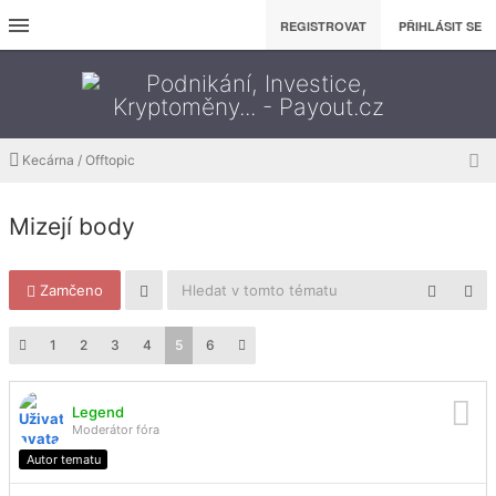
REGISTROVAT
PŘIHLÁSIT SE
Kecárna / Offtopic
Mizejí body
Zamčeno
1
2
3
4
5
6
Legend
Moderátor fóra
Autor tematu