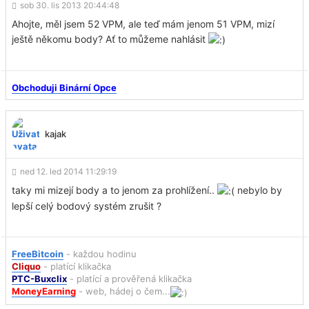
sob 30. lis 2013 20:44:48
Ahojte, měl jsem 52 VPM, ale teď mám jenom 51 VPM, mizí
ještě někomu body? Ať to můžeme nahlásit
Obchoduji Binární Opce
kajak
ned 12. led 2014 11:29:19
taky mi mizejí body a to jenom za prohlížení..
nebylo by
lepší celý bodový systém zrušit ?
FreeBitcoin
- každou hodinu
Cliquo
- platící klikačka
PTC-Buxclix
- platící a prověřená klikačka
MoneyEarning
- web, hádej o čem...