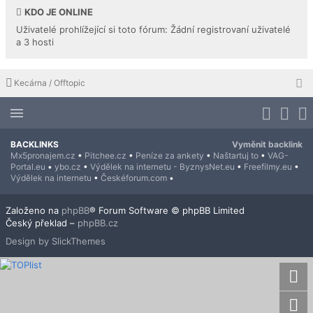
KDO JE ONLINE
Uživatelé prohlížející si toto fórum: Žádní registrovaní uživatelé
a 3 hosti
Kecárna / Offtopic
BACKLINKS
Vyměnit backlink
Mx5pronajem.cz
•
Pitchee.cz
•
Peníze za ankety
•
Naštartuj to
•
VAG-
Portal.eu
•
ybo.cz
•
Výdělek na internetu - ByznysNet.eu
•
Freefilmy.eu
•
Výdělek na internetu
•
Českéforum.com
•
Založeno na
phpBB
® Forum Software © phpBB Limited
Český překlad –
phpBB.cz
Design by SlickThemes