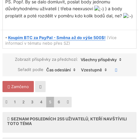
PS. Popř. By se dalo domluvit, poslat body jednomu
důvěryhodnému uživateli ( třeba neexusovi
) a body
proplatit a poté rozdělit v poměru kdo kolik bodů dal, ne?
•
Koupím BTC za PayPal - Směna až do výše 500$!
(Více
informací v tématu nebo přes SZ)
Zobrazit příspěvky za předchozí:
Všechny příspěvky
Seřadit podle
Čas odeslání
Vzestupně
Zamčeno
1
2
3
4
5
6
SEZNAM POSLEDNÍCH
255
UŽIVATELŮ, KTEŘÍ NAVŠTÍVILI
TOTO TÉMA