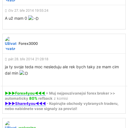
čtv 27. bře 2014 19:55:24
A už mam 0
Forex3000
pát 28. bře 2014 21:28:18
ja ty svoje teda moc nesleduju ale rek bych taky ze mam cim
dal min
►►►Forex4you◄◄◄
= Muj nejpouzivanejsi forex broker >>
automaticky
80%
refback
z komisi
►►►Share4you◄◄◄
- Kopirujte obchody vybranych traderu,
nebo nabidnete vase signaly za provizi!
wolverine