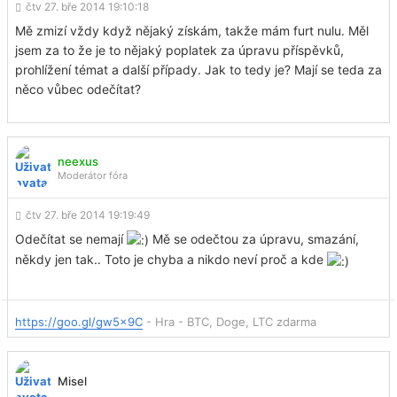
čtv 27. bře 2014 19:10:18
Mě zmizí vždy když nějaký získám, takže mám furt nulu. Měl
jsem za to že je to nějaký poplatek za úpravu příspěvků,
prohlížení témat a další případy. Jak to tedy je? Mají se teda za
něco vůbec odečítat?
neexus
Moderátor fóra
čtv 27. bře 2014 19:19:49
Odečítat se nemají
Mě se odečtou za úpravu, smazání,
někdy jen tak.. Toto je chyba a nikdo neví proč a kde
https://goo.gl/gw5x9C
- Hra - BTC, Doge, LTC zdarma
Misel