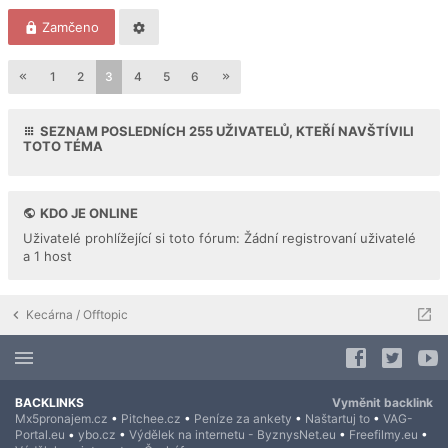
Zamčeno
1
2
3
4
5
6
SEZNAM POSLEDNÍCH
255
UŽIVATELŮ, KTEŘÍ NAVŠTÍVILI
TOTO TÉMA
KDO JE ONLINE
Uživatelé prohlížející si toto fórum: Žádní registrovaní uživatelé
a 1 host
Kecárna / Offtopic
BACKLINKS
Vyměnit backlink
Mx5pronajem.cz
•
Pitchee.cz
•
Peníze za ankety
•
Naštartuj to
•
VAG-
Portal.eu
•
ybo.cz
•
Výdělek na internetu - ByznysNet.eu
•
Freefilmy.eu
•