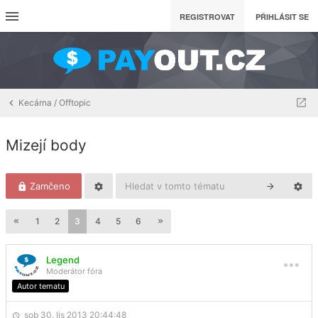
REGISTROVAT
PŘIHLÁSIT SE
Kecárna / Offtopic
Mizejí body
Zamčeno
1
2
3
4
5
6
Legend
Moderátor fóra
Autor tematu
sob 30. lis 2013 20:44:48