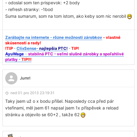
- odoslal som ten prispevok: +2 body
- refresh stranky: -1bod
Suma sumarum, som na tom istom, ako keby som nic nerobil
Zarábajte na internete - rôzne možnosti zárobkov
- vlastné
skúsenosti a rady!
!TIP
-
ClixSense-
najlepšia PTC!
-
TIP!
AyuWage
-
stabilná PTC - veľmi slušné zárobky a spoľahlivé
platby
-
TIP!!!
Jumrl
ned 01. pro 2013 23:19:31
Taky jsem už o x bodu přišel. Naposledy cca před pár
vteřinami, měl jsem 61 napsal jsem 1x příspěvek a reload
stránku a objevilo se 60+2 , takže 62