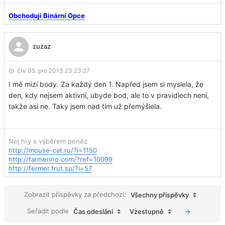
Obchoduji Binární Opce
zuzaz
čtv 05. pro 2013 23:23:27
I mě mizí body. Za každý den 1. Napřed jsem si myslela, že
den, kdy nejsem aktivní, ubyde bod, ale to v pravidlech není,
takže asi ne. Taky jsem nad tím už přemýšlela.
Nej hry s výběrem peněz
http://mouse-cat.ru/?i=1150
http://farmerino.com/?ref=10099
http://fermer.frut.su/?i=57
Zobrazit příspěvky za předchozí:
Všechny příspěvky
Seřadit podle
Čas odeslání
Vzestupně