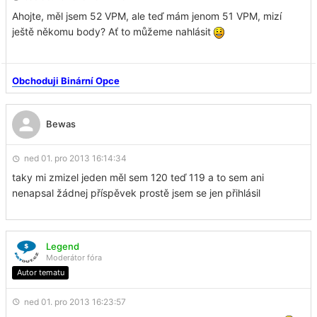
Ahojte, měl jsem 52 VPM, ale teď mám jenom 51 VPM, mizí
ještě někomu body? Ať to můžeme nahlásit
Obchoduji Binární Opce
Bewas
ned 01. pro 2013 16:14:34
taky mi zmizel jeden měl sem 120 teď 119 a to sem ani
nenapsal žádnej příspěvek prostě jsem se jen přihlásil
Legend
Moderátor fóra
Autor tematu
ned 01. pro 2013 16:23:57