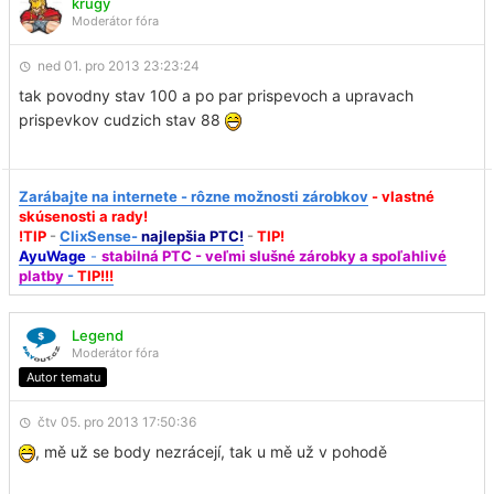
krugy
Moderátor fóra
ned 01. pro 2013 23:23:24
tak povodny stav 100 a po par prispevoch a upravach
prispevkov cudzich stav 88
Zarábajte na internete - rôzne možnosti zárobkov
- vlastné
skúsenosti a rady!
!TIP
-
ClixSense-
najlepšia PTC!
-
TIP!
AyuWage
-
stabilná PTC - veľmi slušné zárobky a spoľahlivé
platby
-
TIP!!!
Legend
Moderátor fóra
Autor tematu
čtv 05. pro 2013 17:50:36
, mě už se body nezrácejí, tak u mě už v pohodě