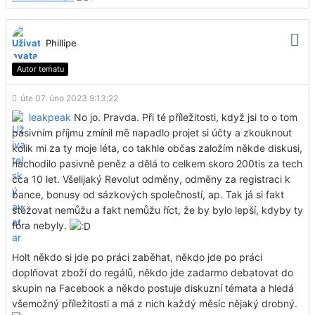
Phillipe
Autor tematu
úte 07. úno 2023 9:13:22
leakpeak
No jo. Pravda. Při té příležitosti, když jsi to o tom
pasivním příjmu zmínil mě napadlo projet si účty a zkouknout
kolik mi za ty moje léta, co takhle občas založím někde diskusi,
nachodilo pasivně peněz a dělá to celkem skoro 200tis za tech
cca 10 let. Všelijaký Revolut odměny, odměny za registraci k
bance, bonusy od sázkových společností, ap. Tak já si fakt
stěžovat nemůžu a fakt nemůžu říct, že by bylo lepší, kdyby ty
fóra nebyly.
Holt někdo si jde po práci zaběhat, někdo jde po práci
doplňovat zboží do regálů, někdo jde zadarmo debatovat do
skupin na Facebook a někdo postuje diskuzní témata a hledá
všemožný příležitosti a má z nich každý měsíc nějaký drobný.