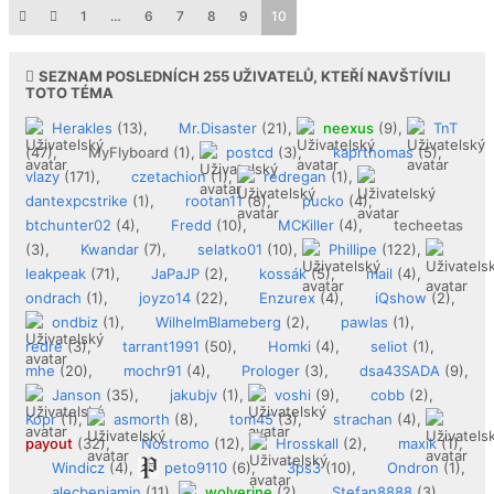
1
…
6
7
8
9
10
SEZNAM POSLEDNÍCH
255
UŽIVATELŮ, KTEŘÍ NAVŠTÍVILI
TOTO TÉMA
Herakles
(13),
Mr.Disaster
(21),
neexus
(9),
TnT
(47),
MyFlyboard
(1),
postcd
(3),
kaprthomas
(5),
vlazy
(171),
czetachion
(1),
redregan
(1),
dantexpcstrike
(1),
rootan11
(8),
pucko
(4),
btchunter02
(4),
Fredd
(10),
MCKiller
(4),
techeetas
(3),
Kwandar
(7),
selatko01
(10),
Phillipe
(122),
leakpeak
(71),
JaPaJP
(2),
kossák
(5),
mail
(4),
ondrach
(1),
joyzo14
(22),
Enzurex
(4),
iQshow
(2),
ondbiz
(1),
WilhelmBlameberg
(2),
pawlas
(1),
redre
(3),
tarrant1991
(50),
Homki
(4),
seliot
(1),
mhe
(20),
mochr91
(4),
Prologer
(3),
dsa43SADA
(9),
Janson
(35),
jakubjv
(1),
voshi
(9),
cobb
(2),
Kopr
(1),
asmorth
(8),
tom45
(3),
strachan
(4),
payout
(32),
Nostromo
(12),
Hrosskall
(2),
maxik
(1),
Windicz
(4),
peto9110
(6),
3ps3
(10),
Ondron
(1),
alecbenjamin
(11),
wolverine
(2),
Stefan8888
(3),