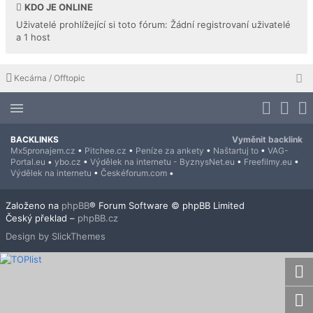
KDO JE ONLINE
Uživatelé prohlížející si toto fórum: Žádní registrovaní uživatelé
a 1 host
Kecárna / Offtopic
BACKLINKS
Vyměnit backlink
Mx5pronajem.cz
•
Pitchee.cz
•
Peníze za ankety
•
Naštartuj to
•
VAG-
Portal.eu
•
ybo.cz
•
Výdělek na internetu - ByznysNet.eu
•
Freefilmy.eu
•
Výdělek na internetu
•
Českéforum.com
•
Založeno na
phpBB
® Forum Software © phpBB Limited
Český překlad –
phpBB.cz
Design by SlickThemes