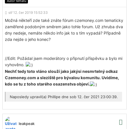
Autor tematu
stř 12. čer 2019 15:52:33
Možná někteří zde také znáte fórum czemoney.com tematicky
zaměřené podobným směrem jako tohle forum. Už zhruba dva
dny nedeje, nemáte někdo info jak to s tím vypadá? Případně
zda nejde o jeho konec?
//Edit: Požádal jsem moderátory o připnutí příspěvku a bylo mi
vyhověno.
Nechť tedy toto vláno slouží jako jakýsi nesmrtelný odkaz
Czemoney.com a sleziště pro bývalou komunitu. Uvidíme,
kdo se tu z toho starého osazenstva objeví.
Naposledy upravil(a)
Phillipe
dne sob 12. čer 2021 23:00:39.
leakpeak