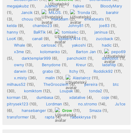
megajakubz
(1),
Juanko
(1),
fajkee
(2),
BloodyMary
(1),
Jancik
(2),
MILOS.
(1),
Tronda
(2),
barahir
(3),
chouu
(10),
makadam
(2),
eneabeats
(1),
kelda
(9),
chambo23
(6),
Johny81
(7),
joe83
(1),
hanny
(1),
BaRTik
(4),
tomisekc
(2),
janinua
(2),
LooK
(9),
canall
(9),
spiders1414
(1),
zuccback
(2),
Whale
(9),
carlosac
(1),
yakoshi
(2),
hadic
(2),
x3me
(2),
kolomanko
(2),
Barton Jan
(1),
pepo69
(5),
darktemplar999
(6),
panchokitt
(1),
davidslot
(1),
owny
(13),
Benydone
(1),
Kreur
(2),
ladafilip
(3),
darwin
(3),
grabo
(3),
Itchy
(1),
Roddick92
(17),
x.misty
(36),
malin
(10),
Alastaircz
(11),
milhaus52
(15),
TheGrooziem
(4),
pereira
(1),
btc
(30),
komiktom
(12),
Loupak
(8),
tonda2
(1),
korman
(3),
dumbasa
(2),
xdatalive
(4),
coje
(16),
pitrysek123
(10),
Lordman
(5),
no.stromo
(14),
Ju1ce
(6),
hansebanger
(3),
Grow
(11),
Smaza
(1),
transformer
(3),
rapta
(4),
radekkrysa
(1)