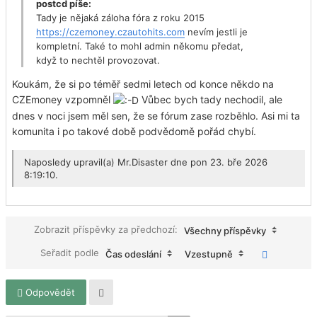
postcd píše:
Tady je nějaká záloha fóra z roku 2015
https://czemoney.czautohits.com
nevím jestli je
kompletní. Také to mohl admin někomu předat,
když to nechtěl provozovat.
Koukám, že si po téměř sedmi letech od konce někdo na
CZEmoney vzpomněl
Vůbec bych tady nechodil, ale
dnes v noci jsem měl sen, že se fórum zase rozběhlo. Asi mi ta
komunita i po takové době podvědomě pořád chybí.
Naposledy upravil(a)
Mr.Disaster
dne pon 23. bře 2026
8:19:10.
Zobrazit příspěvky za předchozí:
Všechny příspěvky
Seřadit podle
Čas odeslání
Vzestupně
Odpovědět