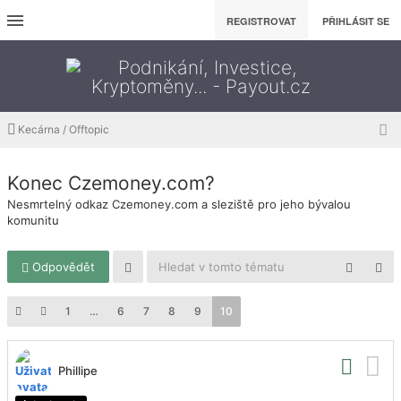
REGISTROVAT
PŘIHLÁSIT SE
Kecárna / Offtopic
Konec Czemoney.com?
Nesmrtelný odkaz Czemoney.com a sleziště pro jeho bývalou
komunitu
Odpovědět
1
…
6
7
8
9
10
Phillipe