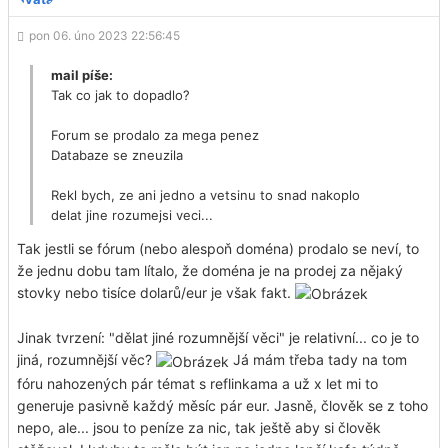
pon 06. úno 2023 22:56:45
mail píše:
Tak co jak to dopadlo?
Forum se prodalo za mega penez
Databaze se zneuzila
Rekl bych, ze ani jedno a vetsinu to snad nakoplo
delat jine rozumejsi veci...
Tak jestli se fórum (nebo alespoň doména) prodalo se neví, to
že jednu dobu tam lítalo, že doména je na prodej za nějaký
stovky nebo tisíce dolarů/eur je však fakt.
Jinak tvrzení: "dělat jiné rozumnější věci" je relativní... co je to
jiná, rozumnější věc?
Já mám třeba tady na tom
fóru nahozených pár témat s reflinkama a už x let mi to
generuje pasivně každý měsíc pár eur. Jasně, člověk se z toho
nepo, ale... jsou to peníze za nic, tak ještě aby si člověk