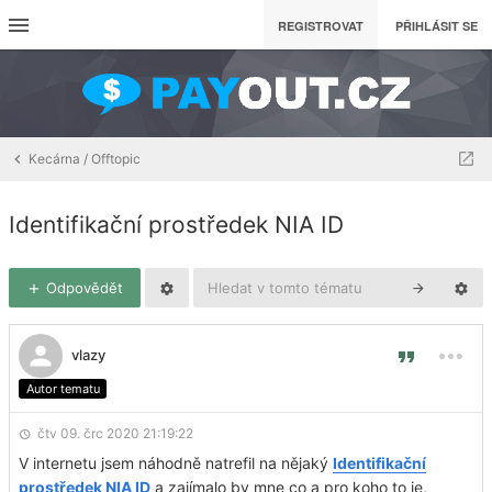
REGISTROVAT
PŘIHLÁSIT SE
Kecárna / Offtopic
Identifikační prostředek NIA ID
Odpovědět
vlazy
Autor tematu
čtv 09. črc 2020 21:19:22
V internetu jsem náhodně natrefil na nějaký
Identifikační
prostředek NIA ID
a zajímalo by mne co a pro koho to je,