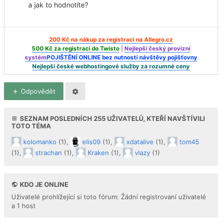
a jak to hodnotíte?
200 Kč na nákup za registraci na Allegro.cz
500 Kč za registraci do Twisto
|
Nejlepší český provizní
systém
POJIŠTĚNÍ ONLINE bez nutnosti návštěvy pojišťovny
Nejlepší české webhostingové služby za rozumné ceny
Odpovědět
SEZNAM POSLEDNÍCH
255
UŽIVATELŮ, KTEŘÍ NAVŠTÍVILI
TOTO TÉMA
kolomanko
(1),
elis09
(1),
xdatalive
(1),
tom45
(1),
strachan
(1),
Kraken
(1),
vlazy
(1)
KDO JE ONLINE
Uživatelé prohlížející si toto fórum: Žádní registrovaní uživatelé
a 1 host