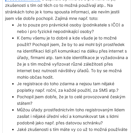
zkušenosti s tím od těch co to možná používají atp.. Na
stránkách toho je k tomu spousta informaci, ale nevím jestli
jsem vše dobře pochopil. Zajímá mne např. toto:
Je to pouze pro právnické osoby (podnikatele s IČO) a
nebo i pro fyzické nepodnikající osoby?
K čemu všemu je to dobré a kde všude je to možné
použít? Pochopil jsem, že by to asi mohl být prostředek
na identifikaci lidi při komunikaci na dálku přes internet s
úřady, firmami atp. tam kde identifikace je vyžadována a
že je s tím možné vyřizovat různé záležitosti přes
internet bez nutnosti návštěvy úřadů. To by se možná
mohlo občas hodit.
Je registrace do toho zdarma a nejsou tam nějaké
poplatky např. roční, za každé použití, za SMS atp.?
Pochopil jsem dobře, že je to celé provozované českým
státem?
Můžou úřady prostřednictvím toho registrovaným lidem
zasílat i nějaké úřední věcí a komunikovat tak s lidmi
podobně jako např. přes datovou schránku?
Jaké zkušenosti s tím máte vy co už to možná používáte