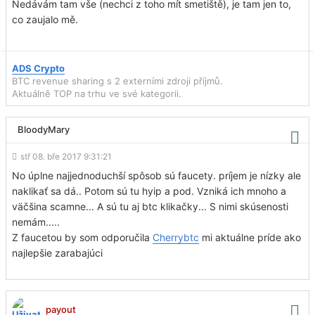
Nedávám tam vše (nechci z toho mít smetiště), je tam jen to,
co zaujalo mě.
ADS Crypto
BTC revenue sharing s 2 externími zdroji příjmů.
Aktuálně TOP na trhu ve své kategorii.
BloodyMary
stř 08. bře 2017 9:31:21
No úplne najjednoduchší spôsob sú faucety. príjem je nízky ale
naklikať sa dá.. Potom sú tu hyip a pod. Vzniká ich mnoho a
väčšina scamne... A sú tu aj btc klikačky... S nimi skúsenosti
nemám.....
Z faucetou by som odporučila
Cherrybtc
mi aktuálne príde ako
najlepšie zarabajúci
payout