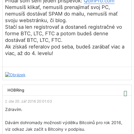
Pridal som sem jeden príspevok:
QoinPro.com
Nemusíš klikať, nemusíš prenajímať svoj PC,
nemusíš dostávať SPAM do mailu, nemusíš mať
svoju webstránku, či blog.
Stačí sa len registrovať a dostaneš registračné vo
forme BTC, LTC, FTC a potom budeš denne
dostávať BTC, LTC, FTC.
Ak získaš referalov pod seba, budeš zarábať viac a
viac, až do 4. levelu!
HOBRing
úte 20. zář 2016 20:01:03
Zdravím.
Dávám dohromady možnosti výdělku Bitcoinů pro rok 2016,
viz odkaz Jak začít s Bitcoiny v podpisu.