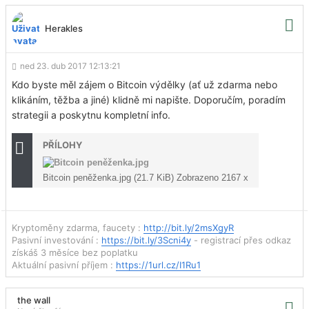
Herakles
ned 23. dub 2017 12:13:21
Kdo byste měl zájem o Bitcoin výdělky (ať už zdarma nebo
klikáním, těžba a jiné) klidně mi napište. Doporučím, poradím
strategii a poskytnu kompletní info.
PŘÍLOHY
Bitcoin peněženka.jpg (21.7 KiB) Zobrazeno 2167 x
Kryptoměny zdarma, faucety :
http://bit.ly/2msXgyR
Pasivní investování :
https://bit.ly/3Scni4y
- registrací přes odkaz
získáš 3 měsíce bez poplatku
Aktuální pasivní příjem :
https://1url.cz/I1Ru1
the wall