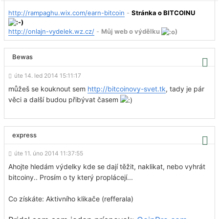
http://rampaghu.wix.com/earn-bitcoin
-
Stránka o BITCOINU
http://onlajn-vydelek.wz.cz/
-
Můj web o výdělku
)
Bewas
úte 14. led 2014 15:11:17
můžeš se kouknout sem
http://bitcoinovy-svet.tk
, tady je pár
věci a další budou přibývat časem
express
úte 11. úno 2014 11:37:55
Ahojte hledám výdelky kde se dají těžit, naklikat, nebo vyhrát
bitcoiny.. Prosím o ty který proplácejí...
Co získáte: Aktivního klikače (refferala)