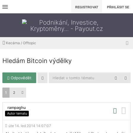
REGISTROVAT
PŘIHLÁSIT SE
Kecárna / Offtopic
Hledám Bitcoin výdělky
Odpovědět
1
2
rampaghu
Autor tematu
úte 14. led 2014 14:07:07