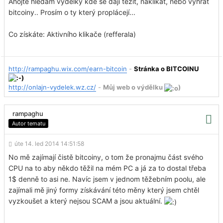
Ahojte hledám výdelky kde se dají těžit, naklikat, nebo vyhrát
bitcoiny.. Prosím o ty který proplácejí...
Co získáte: Aktivního klikače (refferala)
http://rampaghu.wix.com/earn-bitcoin
-
Stránka o BITCOINU
http://onlajn-vydelek.wz.cz/
-
Můj web o výdělku
)
rampaghu
Autor tematu
úte 14. led 2014 14:51:58
No mě zajímají čistě bitcoiny, o tom že pronajmu část svého
CPU na to aby někdo těžil na mém PC a já za to dostal třeba
1$ denně to asi ne. Navíc jsem v jednom těžebním poolu, ale
zajímali mě jiný formy získávání této měny který jsem chtěl
vyzkoušet a který nejsou SCAM a jsou aktuální.