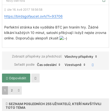
Nový člen fóra
úte 16. kvě 2017 18:56:58
https://birdsgofaucet.ovh/?i=93706
Perfektní stránka kde vyděláte BTC jen hraním hry. Žádné
klikání každých 10 minut, satoshi přibývají i když nejste zrovna
online. Doporučuju alespoň zkusit
Zobrazit příspěvky za předchozí:
Všechny příspěvky
Seřadit podle
Čas odeslání
Vzestupně
Odpovědět
1
2
SEZNAM POSLEDNÍCH
255
UŽIVATELŮ, KTEŘÍ NAVŠTÍVILI
TOTO TÉMA