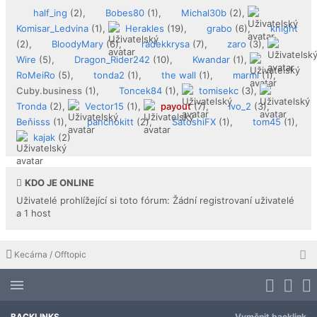
half_ing
(2),
Bobes80
(1),
Michal30b
(2),
Komisar_Ledvina
(1),
Herakles
(19),
grabo
(6),
knight
(2),
BloodyMary
(6),
radekkrysa
(7),
zaro
(3),
Wire
(5),
Dragon_Rider242
(10),
Kwandar
(1),
RoMeiRo
(5),
tonda2
(1),
the wall
(1),
marmi
(1),
Cuby.business
(1),
Toncek84
(1),
tomisekc
(3),
Tronda
(2),
Vector15
(1),
payout
(7),
Ivo_2
(3),
Beňisss
(1),
panchokitt
(2),
SatoshiFX
(1),
tom45
(1),
kajak
(2)
KDO JE ONLINE
Uživatelé prohlížející si toto fórum: Žádní registrovaní uživatelé
a 1 host
Kecárna / Offtopic
BACKLINKS
Vyměnit backlink