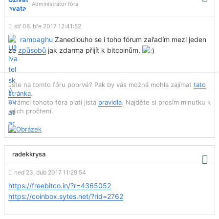
Administrátor fóra
stř 08. bře 2017 12:41:52
rampaghu
Zanedlouho se i toho fórum zařadím mezi jeden
ze
způsobů
jak zdarma přijít k bitcoinům.
Jste na tomto fóru poprvé? Pak by vás možná mohla zajímat
tato
stránka
.
V rámci tohoto fóra platí jistá
pravidla
. Najděte si prosím minutku k
jejich pročtení.
radekkrysa
ned 23. dub 2017 11:29:54
https://freebitco.in/?r=4365052
https://coinbox.sytes.net/?rid=2762