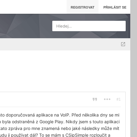
REGISTROVAT
PŘIHLÁSIT SE
Hledej…
#1
asto doporučovaná aplikace na VoIP. Před několika dny se mi
o byla odstraněná z Google Play. Nikdy jsem s touto aplikaci
co tato zpráva pro mne znamená nebo jaké následky může mít
udu ji používat dál? To se mám s CSipSimple rozloučit a