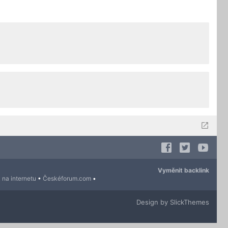
Vyměnit backlink
 na internetu
•
Českéforum.com
•
Design by SlickThemes