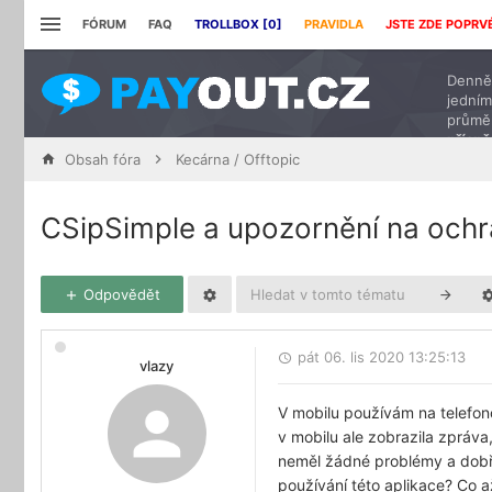
FÓRUM
FAQ
TROLLBOX [
0
]
PRAVIDLA
JSTE ZDE POPRV
Denně 
jedním
průmě
přísp
Obsah fóra
Kecárna / Offtopic
CSipSimple a upozornění na och
Odpovědět
pát 06. lis 2020 13:25:13
vlazy
V mobilu používám na telefono
v mobilu ale zobrazila zpráva
neměl žádné problémy a dobře
používání této aplikace? Co a