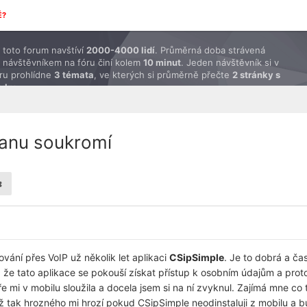
É?
toto forum navštíví
2000-4000 lidí
. Průměrná doba strávená
 návštěvníkem na fóru činí kolem
10 minut
. Jeden návštěvník si v
ru prohlídne
3 témata
, ve kterých si průměrně přečte
2 stránky s
ěvky
.
ranu soukromí
vání přes VoIP už několik let aplikaci
CSipSimple
. Je to dobrá a č
, že tato aplikace se pokouší získat přístup k osobním údajům a prot
 mi v mobilu sloužila a docela jsem si na ní zvyknul. Zajímá mne 
ž tak hrozného mi hrozí pokud CSipSimple neodinstaluji z mobilu a b