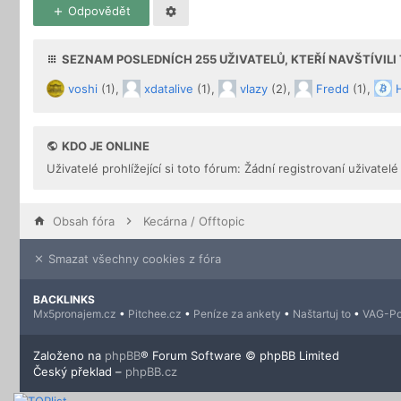
Odpovědět
SEZNAM POSLEDNÍCH
255
UŽIVATELŮ, KTEŘÍ NAVŠTÍVIL
voshi
(1),
xdatalive
(1),
vlazy
(2),
Fredd
(1),
KDO JE ONLINE
Uživatelé prohlížející si toto fórum: Žádní registrovaní uživatelé
Obsah fóra
Kecárna / Offtopic
Smazat všechny cookies z fóra
BACKLINKS
Mx5pronajem.cz
•
Pitchee.cz
•
Peníze za ankety
•
Naštartuj to
•
VAG-Po
Založeno na
phpBB
® Forum Software © phpBB Limited
Český překlad –
phpBB.cz