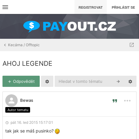
REGISTROVAT
PŘIHLÁSIT SE
Kecárna / Offtopic
AHOJ LEGENDE
Odpovědět
Bewas
Autor tematu
pát 16. led 2015 15:17:01
tak jak se máš pusinko?