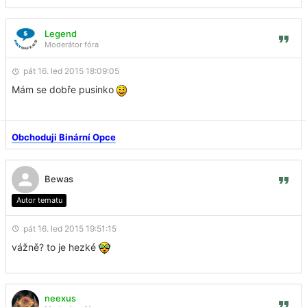
Legend
Moderátor fóra
pát 16. led 2015 18:09:05
Mám se dobře pusinko
Obchoduji Binární Opce
Bewas
Autor tematu
pát 16. led 2015 19:51:15
vážně? to je hezké
neexus