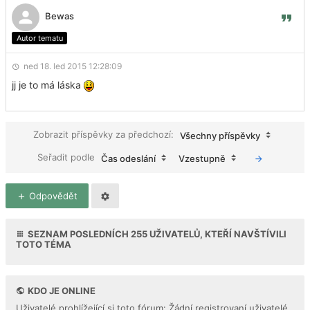
Bewas
Autor tematu
ned 18. led 2015 12:28:09
jj je to má láska
Zobrazit příspěvky za předchozí:
Všechny příspěvky
Seřadit podle
Čas odeslání
Vzestupně
Odpovědět
SEZNAM POSLEDNÍCH
255
UŽIVATELŮ, KTEŘÍ NAVŠTÍVILI
TOTO TÉMA
KDO JE ONLINE
Uživatelé prohlížející si toto fórum: Žádní registrovaní uživatelé