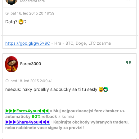
Moderátor fóra
pát 16. led 2015 20:49:59
Dafq?
D
https://goo.gl/gw5x9C
- Hra - BTC, Doge, LTC zdarma
Forex3000
ned 18. led 2015 2:09:41
neexus: naky prdelky sladoucky se ti tu sesly
►►►Forex4you◄◄◄
= Muj nejpouzivanejsi forex broker >>
automaticky
80%
refback
z komisi
►►►Share4you◄◄◄
- Kopirujte obchody vybranych traderu,
nebo nabidnete vase signaly za provizi!