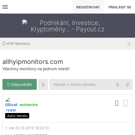
REGISTROVAT
PŘIHLÁSIT SE
HYIP Monitory
allhyipmonitors.com
Všechny monitory na jednom místě!
Odpovědět
wolverine
Autor tematu
úte 23. říj 2012 19:23:10