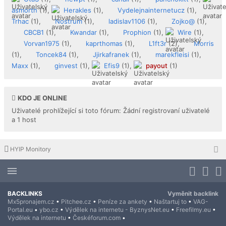
asmorth
(1),
Herakles
(1),
Vydelejnainternetucz
(1),
Trhac
(1),
Nostrum
(1),
ladislav1106
(1),
Zojko@
(1),
CBCB1
(1),
Kwandar
(1),
Prophion
(1),
Wire
(1),
Vorvan1975
(1),
kaprthomas
(1),
L1ft3r
(2),
Morris
(1),
Toncek84
(1),
Jjirkafranek
(1),
marekfleisi
(1),
Maxx
(1),
ginvest
(1),
Efis9
(1),
payout
(1)
KDO JE ONLINE
Uživatelé prohlížející si toto fórum: Žádní registrovaní uživatelé
a 1 host
HYIP Monitory
BACKLINKS
Vyměnit backlink
Mx5pronajem.cz
•
Pitchee.cz
•
Peníze za ankety
•
Naštartuj to
•
VAG-
Portal.eu
•
ybo.cz
•
Výdělek na internetu - ByznysNet.eu
•
Freefilmy.eu
•
Výdělek na internetu
•
Českéforum.com
•