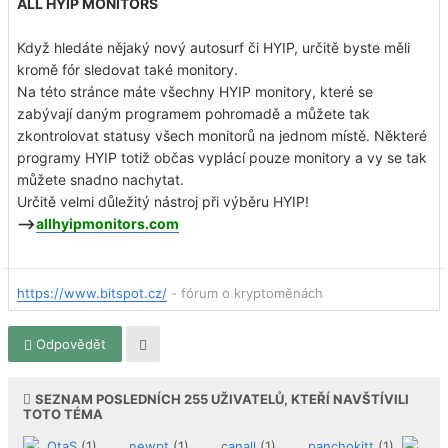
ALL HYIP MONITORS
Když hledáte nějaký nový autosurf či HYIP, určitě byste měli
kromě fór sledovat také monitory.
Na této stránce máte všechny HYIP monitory, které se
zabývají daným programem pohromadě a můžete tak
zkontrolovat statusy všech monitorů na jednom místě. Některé
programy HYIP totiž občas vyplácí pouze monitory a vy se tak
můžete snadno nachytat.
Určitě velmi důležitý nástroj při výběru HYIP!
-->
allhyipmonitors.com
https://www.bitspot.cz/
- fórum o kryptoměnách
Odpovědět
SEZNAM POSLEDNÍCH
255
UŽIVATELŮ, KTEŘÍ NAVŠTÍVILI
TOTO TÉMA
OtaS
(1),
newpt
(1),
canall
(1),
panchokitt
(1),