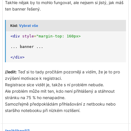
Takhle nějak by to mohlo fungovat, ale nejsem si jistý, jak máš
ten banner řešený.
Kód:
Vybrat vše
<div
style
=
"margin-top: 160px>
... banner ...
</div>
//edit:
Teď si to tady pročítám pozorněji a vidím, že je to pro
zvýšení motivace k registraci.
Registrace sice vidět je, takže s ní problém nebude.
Ale problém může mít ten, kdo není přihlášený a stáhnout
stránku na 75 % ho nenapadne.
Samozřejmě předpokládám přihlašování z netbooku nebo
staršího notebooku při nízkém rozlišení.
(ne)klikneš!?