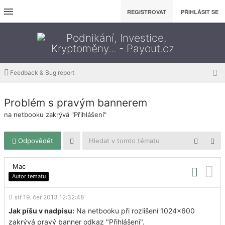
REGISTROVAT
PŘIHLÁSIT SE
Feedback & Bug report
Problém s pravým bannerem
na netbooku zakrývá "Přihlášení"
Odpovědět
Mac
Autor tematu
stř 19. čer 2013 12:32:48
Jak píšu v nadpisu:
Na netbooku při rozlišení 1024x600
zakrývá pravý banner odkaz "Přihlášení".