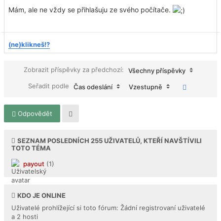
Mám, ale ne vždy se přihlašuju ze svého počítače.
(ne)klikneš!?
Zobrazit příspěvky za předchozí:
Všechny příspěvky
Seřadit podle
Čas odeslání
Vzestupně
Odpovědět
SEZNAM POSLEDNÍCH
255
UŽIVATELŮ, KTEŘÍ NAVŠTÍVILI
TOTO TÉMA
payout
(1)
KDO JE ONLINE
Uživatelé prohlížející si toto fórum: Žádní registrovaní uživatelé
a 2 hosti