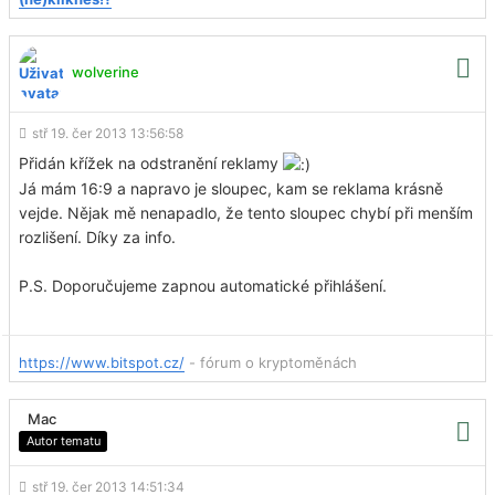
wolverine
stř 19. čer 2013 13:56:58
Přidán křížek na odstranění reklamy
Já mám 16:9 a napravo je sloupec, kam se reklama krásně
vejde. Nějak mě nenapadlo, že tento sloupec chybí při menším
rozlišení. Díky za info.
P.S. Doporučujeme zapnou automatické přihlášení.
https://www.bitspot.cz/
- fórum o kryptoměnách
Mac
Autor tematu
stř 19. čer 2013 14:51:34