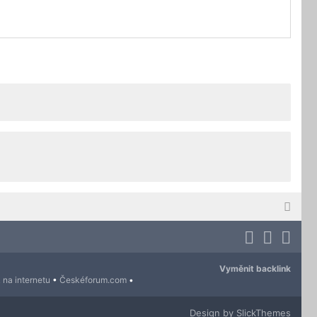
Vyměnit backlink
 na internetu
•
Českéforum.com
•
Design by SlickThemes