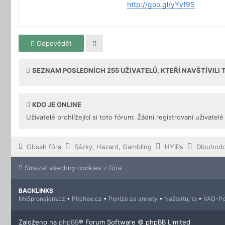
http://goo.gl/yYyf9S
Odpovědět
SEZNAM POSLEDNÍCH
255
UŽIVATELŮ, KTEŘÍ NAVŠTÍVILI
KDO JE ONLINE
Uživatelé prohlížející si toto fórum: Žádní registrovaní uživatelé
Obsah fóra
Sázky, Hazard, Gambling
HYIPs
Dlouhod
Smazat všechny cookies z fóra
BACKLINKS
Mx5pronajem.cz
•
Pitchee.cz
•
Peníze za ankety
•
Naštartuj to
•
VAG-Po
Založeno na
phpBB
® Forum Software © phpBB Limited