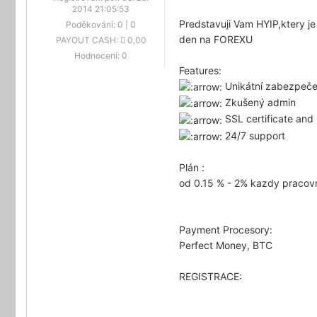
2014 21:05:53
Predstavuji Vam HYIP,ktery j
Poděkování:
0
|
0
den na FOREXU
PAYOUT CASH:
0,00
Hodnocení:
0
Features:
Unikátní zabezpeče
Zkušený admin
SSL certificate and
24/7 support
Plán :
od 0.15 % - 2% kazdy pracov
Payment Procesory:
Perfect Money, BTC
REGISTRACE: