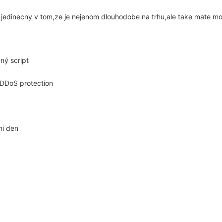
e jedinecny v tom,ze je nejenom dlouhodobe na trhu,ale take mate 
ný script
 DDoS protection
ni den