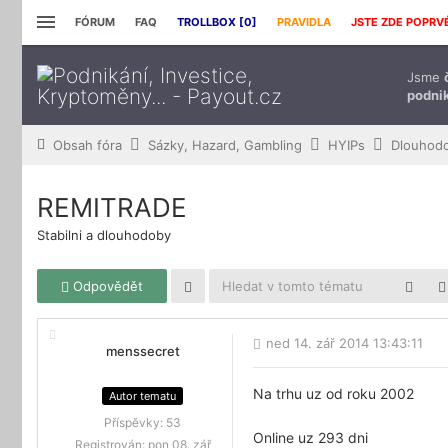
FÓRUM
FAQ
TROLLBOX [
0
]
PRAVIDLA
JSTE ZDE POPRV
Jsme
podnik
Obsah fóra
Sázky, Hazard, Gambling
HYIPs
Dlouhod
REMITRADE
Stabilni a dlouhodoby
Odpovědět
ned 14. zář 2014 13:43:11
menssecret
Na trhu uz od roku 2002
Autor tematu
Příspěvky:
53
Online uz 293 dni
Registrován:
pon 08. zář