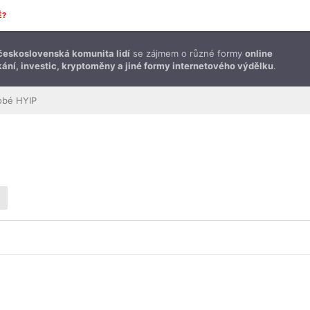
É?
československá komunita lidí
se zájmem o různé formy
online
ání, investic, kryptoměny a jiné formy internetového výdělku
.
obé HYIP