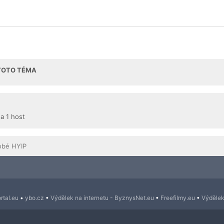
 TOTO TÉMA
 a 1 host
obé HYIP
rtal.eu
•
ybo.cz
•
Výdělek na internetu - ByznysNet.eu
•
Freefilmy.eu
•
Výdělek