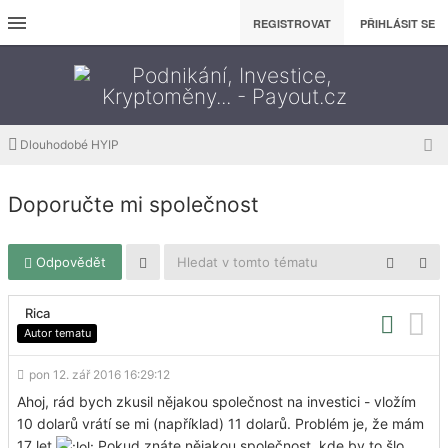
REGISTROVAT
PŘIHLÁSIT SE
Dlouhodobé HYIP
Doporučte mi společnost
Odpovědět
Rica
Autor tematu
pon 12. zář 2016 16:29:12
Ahoj, rád bych zkusil nějakou společnost na investici - vložím
10 dolarů vrátí se mi (například) 11 dolarů. Problém je, že mám
17 let
Pokud znáte nějakou společnost, kde by to šlo,