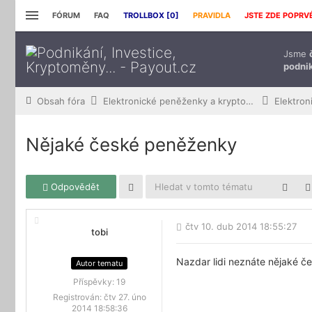
FÓRUM
FAQ
TROLLBOX [
0
]
PRAVIDLA
JSTE ZDE POPRV
Jsme
podnik
Obsah fóra
Elektronické peněženky a kryptoměny
Elektro
Nějaké české peněženky
Odpovědět
čtv 10. dub 2014 18:55:27
tobi
Nazdar lidi neznáte nějaké č
Autor tematu
Příspěvky:
19
Registrován:
čtv 27. úno
2014 18:58:36