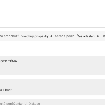
 za předchozí:
Seřadit podle
Všechny příspěvky
Čas odeslání
V
 TOTO TÉMA
 a 1 host
nické peněženky
Diskuse