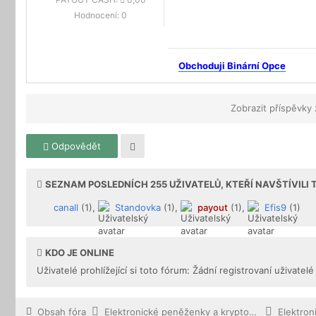
Hodnocení:
0
Obchoduji Binární Opce
Zobrazit příspěvky
Odpovědět
SEZNAM POSLEDNÍCH
255
UŽIVATELŮ, KTEŘÍ NAVŠTÍVILI
canall
(1),
Standovka
(1),
payout
(1),
Efis9
(1)
KDO JE ONLINE
Uživatelé prohlížející si toto fórum: Žádní registrovaní uživatelé
Obsah fóra
Elektronické peněženky a kryptoměny
Elektro