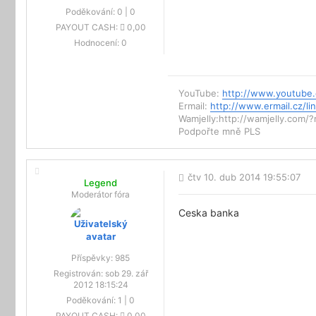
Poděkování:
0
|
0
PAYOUT CASH:
0,00
Hodnocení:
0
YouTube:
http://www.youtub
Ermail:
http://www.ermail.cz/l
Wamjelly:http://wamjelly.com/
Podpořte mně PLS
čtv 10. dub 2014 19:55:07
Legend
Moderátor fóra
Ceska banka
Příspěvky:
985
Registrován:
sob 29. zář
2012 18:15:24
Poděkování:
1
|
0
PAYOUT CASH:
0,00