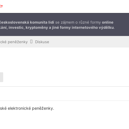
É?
československá komunita lidí
se zájmem o různé formy
online
ání, investic, kryptoměny a jiné formy internetového výdělku
.
nické peněženky
Diskuse
eské elektronické peněženky.