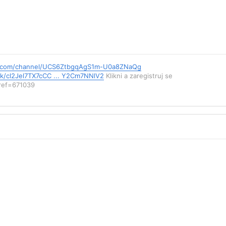
e.com/channel/UCS6ZtbgqAgS1m-U0a8ZNaQg
ink/cl2Jel7TX7cCC ... Y2Cm7NNlV2
Klikni a zaregistruj se
?ref=671039