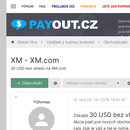
FÓRUM
FAQ
TROLLBOX [
0
]
PRAVIDLA
JSTE ZDE POPRV
Denně 
jedním
průmě
přísp
Obsah fóra
Výdělek s nutnou investicí
Obchodování
XM - XM.com
30 USD bez vkladu na XM.com
Odpovědět
ned 26. čer 2016 14:41:42
112tomas
30 USD bez v
Získajte
Akcia platí pre nových obcho
cely zisk je váš a nie je nutn