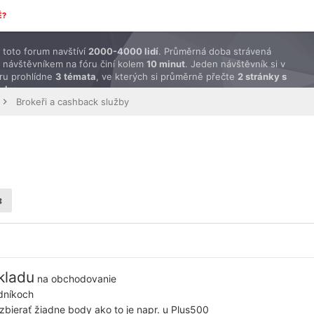
É?
toto forum navštíví
2000-4000 lidí
. Průměrná doba strávená
 návštěvníkem na fóru činí kolem
10 minut
. Jeden návštěvník si v
ru prohlídne
3 témata
, ve kterých si průměrně přečte
2 stránky s
ěvky
.
Brokeři a cashback služby
kladu
na obchodovanie
dníkoch
e zbierať žiadne body ako to je napr. u Plus500