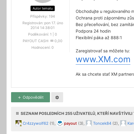
Autor tematu
Obchodujte u regulovaného m
Příspěvky:
194
Ochrana proti zápornému zůs
Registrován:
pon 17. úno
Bez přeceňování, bez zamítá
2014 14:38:01
Podpora 24 hodin
Poděkování:
1
|
0
Flexibilní páka až 888:1
PAYOUT CASH:
0,00
Hodnocení:
0
Zaregistrovať sa môžete tu:
www.XM.com
Ak sa chcete stať XM partnero
Odpovědět
SEZNAM POSLEDNÍCH
255
UŽIVATELŮ, KTEŘÍ NAVŠTÍVIL
Cr4zzywolf62
(1),
payout
(3),
Toncek84
(2),
Kar