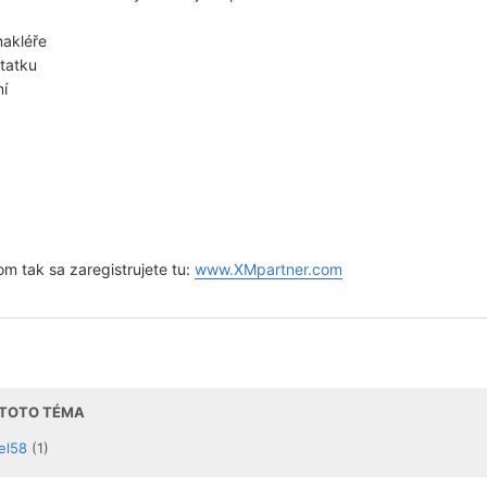
akléře
tatku
ní
m tak sa zaregistrujete tu:
www.XMpartner.com
I TOTO TÉMA
el58
(1)