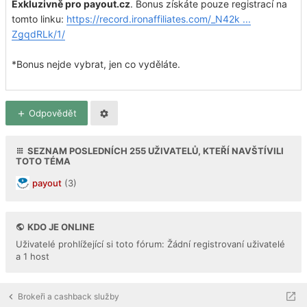
Exkluzivně pro payout.cz
. Bonus získáte pouze registrací na
tomto linku:
https://record.ironaffiliates.com/_N42k ...
ZgqdRLk/1/
*Bonus nejde vybrat, jen co vyděláte.
Odpovědět
SEZNAM POSLEDNÍCH
255
UŽIVATELŮ, KTEŘÍ NAVŠTÍVILI
TOTO TÉMA
payout
(3)
KDO JE ONLINE
Uživatelé prohlížející si toto fórum: Žádní registrovaní uživatelé
a 1 host
Brokeři a cashback služby