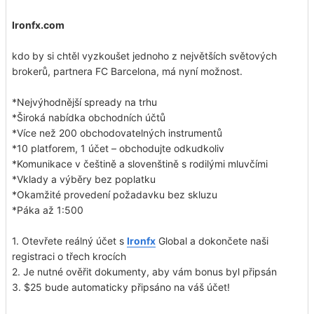
Ironfx.com
kdo by si chtěl vyzkoušet jednoho z největších světových
brokerů, partnera FC Barcelona, má nyní možnost.
*Nejvýhodnější spready na trhu
*Široká nabídka obchodních účtů
*Více než 200 obchodovatelných instrumentů
*10 platforem, 1 účet – obchodujte odkudkoliv
*Komunikace v češtině a slovenštině s rodilými mluvčími
*Vklady a výběry bez poplatku
*Okamžité provedení požadavku bez skluzu
*Páka až 1:500
1. Otevřete reálný účet s
Ironfx
Global a dokončete naši
registraci o třech krocích
2. Je nutné ověřit dokumenty, aby vám bonus byl připsán
3. $25 bude automaticky připsáno na váš účet!