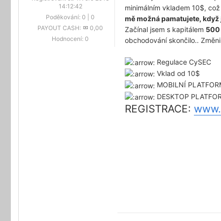
14:12:42
minimálním vkladem 10$, což j
Poděkování:
0
|
0
mě možná pamatujete, když 
PAYOUT CASH:
0,00
Začínal jsem s kapitálem
500 
Hodnocení:
0
obchodování skončilo.. Změnil
Regulace CySEC
Vklad od 10$
MOBILNÍ PLATFOR
DESKTOP PLATFO
REGISTRACE:
www.