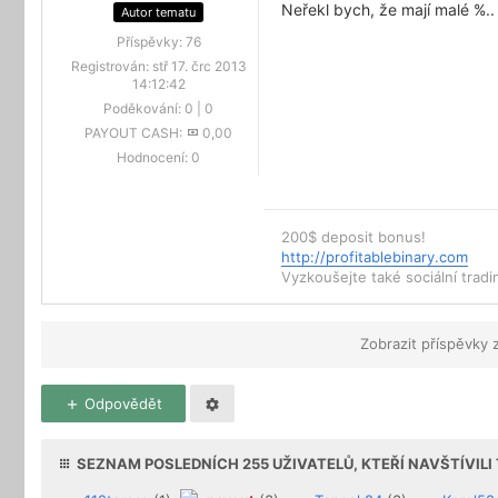
Neřekl bych, že mají malé %.
Autor tematu
Příspěvky:
76
Registrován:
stř 17. črc 2013
14:12:42
Poděkování:
0
|
0
PAYOUT CASH:
0,00
Hodnocení:
0
200$ deposit bonus!
http://profitablebinary.com
Vyzkoušejte také sociální trad
Zobrazit příspěvky 
Odpovědět
SEZNAM POSLEDNÍCH
255
UŽIVATELŮ, KTEŘÍ NAVŠTÍVIL