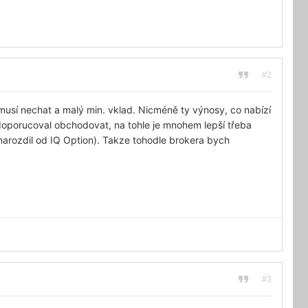
#2
m musí nechat a malý min. vklad. Nicméně ty výnosy, co nabízí
oporucoval obchodovat, na tohle je mnohem lepší třeba
(narozdil od IQ Option). Takze tohodle brokera bych
#3