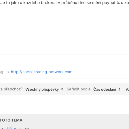
. Je to jako u každého brokera, v průběhu dne se mění payout % u k
ing - >
http://social-trading-network.com
za předchozí:
Seřadit podle
Všechny příspěvky
Čas odeslání
V
I TOTO TÉMA