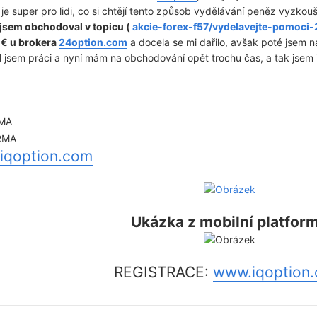
e super pro lidi, co si chtějí tento způsob vydělávání peněz vyzkouš
jsem obchodoval v topicu (
akcie-forex-f57/vydelavejte-pomoci-
€ u brokera
24option.com
a docela se mi dařilo, avšak poté jsem n
 jsem práci a nyní mám na obchodování opět trochu čas, a tak jsem i
MA
RMA
iqoption.com
Ukázka z mobilní platfor
REGISTRACE:
www.iqoption