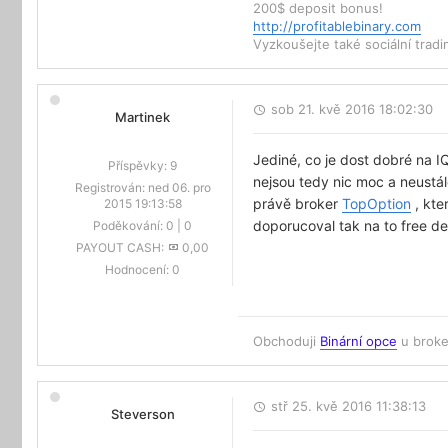
200$ deposit bonus!
http://profitablebinary.com
Vyzkoušejte také sociální trad
sob 21. kvě 2016 18:02:30
Martinek
Jediné, co je dost dobré na I
Příspěvky:
9
nejsou tedy nic moc a neustá
Registrován:
ned 06. pro
právě broker
TopOption
, kte
2015 19:13:58
doporucoval tak na to free de
Poděkování:
0
|
0
PAYOUT CASH:
0,00
Hodnocení:
0
Obchoduji
Binární opce
u brok
stř 25. kvě 2016 11:38:13
Steverson