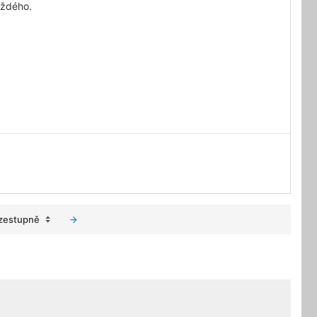
aždého.
zestupně