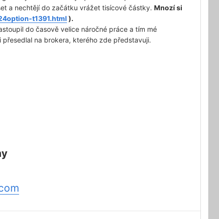
et a nechtějí do začátku vrážet tisícové částky.
Mnozí si
24option-t1391.html
).
astoupil do časově velice náročné práce a tím mé
 přesedlal na brokera, kterého zde představuji.
my
.com