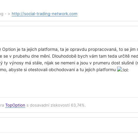
ing - >
http://social-trading-network.com
Q Option je ta jejich platforma, ta je opravdu propracovaná, to se ji
le se v prubehu dne mění. Dlouhodobě bych vám tam teda určitě ned
rý ty výnosy má stále, nijak se nemeni a jsou v prumeru dost slušné 
mo, abyste si otestovali obchodovani a tu jejich platformu
era
TopOption
s dosavadní ziskovostí 63,74%.