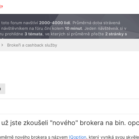
É?
toto forum navštíví
2000-4000 lidí
. Průměrná doba strávená
 návštěvníkem na fóru činí kolem
10 minut
. Jeden návštěvník si v
ru prohlídne
3 témata
, ve kterých si průměrně přečte
2 stránky s
ěvky
.
Brokeři a cashback služby
 už jste zkoušeli "nového" brokera na bin. o
poměrně nového brokera s názvem
IQoption
, který vyniká svou skvěl