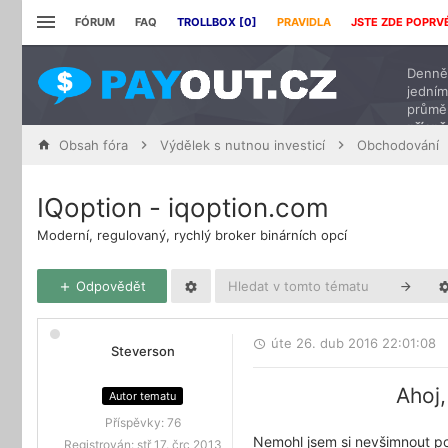
FÓRUM
FAQ
TROLLBOX [
0
]
PRAVIDLA
JSTE ZDE POPRV
Denně 
jedním
průmě
přísp
Obsah fóra
Výdělek s nutnou investicí
Obchodování
IQoption - iqoption.com
Moderní, regulovaný, rychlý broker binárních opcí
Odpovědět
úte 26. dub 2016 22:01:08
Steverson
Ahoj,
Autor tematu
Příspěvky:
76
Nemohl jsem si nevšimnout 
Registrován:
stř 17. črc 2013