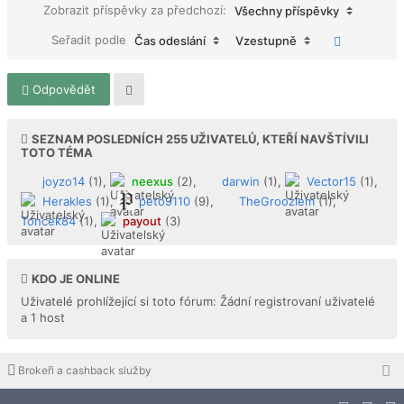
Zobrazit příspěvky za předchozí:
Všechny příspěvky
Seřadit podle
Čas odeslání
Vzestupně
Odpovědět
SEZNAM POSLEDNÍCH
255
UŽIVATELŮ, KTEŘÍ NAVŠTÍVILI
TOTO TÉMA
joyzo14
(1),
neexus
(2),
darwin
(1),
Vector15
(1),
Herakles
(1),
peto9110
(9),
TheGrooziem
(1),
Toncek84
(1),
payout
(3)
KDO JE ONLINE
Uživatelé prohlížející si toto fórum: Žádní registrovaní uživatelé
a 1 host
Brokeři a cashback služby