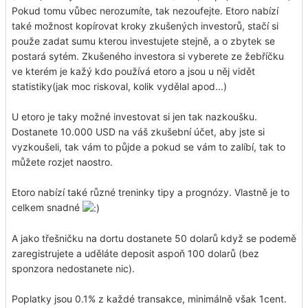
Pokud tomu vůbec nerozumíte, tak nezoufejte. Etoro nabízí
také možnost kopírovat kroky zkušených investorů, stačí si
použe zadat sumu kterou investujete stejně, a o zbytek se
postará sytém. Zkušeného investora si vyberete ze žebříčku
ve kterém je kažý kdo používá etoro a jsou u něj vidět
statistiky(jak moc riskoval, kolik vydělal apod...)
U etoro je taky možné investovat si jen tak nazkoušku.
Dostanete 10.000 USD na váš zkušební účet, aby jste si
vyzkoušeli, tak vám to půjde a pokud se vám to zalíbí, tak to
můžete rozjet naostro.
Etoro nabízí také různé treninky tipy a prognózy. Vlastně je to
celkem snadné
A jako třešničku na dortu dostanete 50 dolarů když se podemě
zaregistrujete a uděláte deposit aspoň 100 dolarů (bez
sponzora nedostanete nic).
Poplatky jsou 0.1% z každé transakce, minimálně však 1cent.