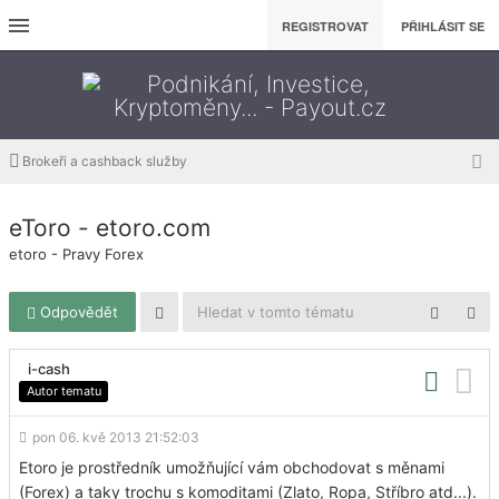
REGISTROVAT
PŘIHLÁSIT SE
Brokeři a cashback služby
eToro - etoro.com
etoro - Pravy Forex
Odpovědět
i-cash
Autor tematu
pon 06. kvě 2013 21:52:03
Etoro je prostředník umožňující vám obchodovat s měnami
(Forex) a taky trochu s komoditami (Zlato, Ropa, Stříbro atd...).