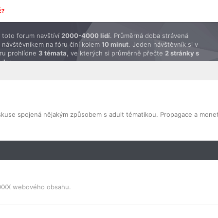
É?
toto forum navštíví
2000-4000 lidí
. Průměrná doba strávená
 návštěvníkem na fóru činí kolem
10 minut
. Jeden návštěvník si v
ru prohlídne
3 témata
, ve kterých si průměrně přečte
2 stránky s
ěvky
.
diskuse spojená nějakým způsobem s adult tématikou. Propagace a monet
i XXX webového obsahu.