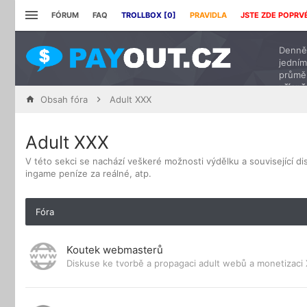
FÓRUM
FAQ
TROLLBOX [
0
]
PRAVIDLA
JSTE ZDE POPRV
Denně 
jedním
průmě
přísp
Obsah fóra
Adult XXX
Adult XXX
V této sekci se nachází veškeré možnosti výdělku a související 
ingame peníze za reálné, atp.
Fóra
Koutek webmasterů
Diskuse ke tvorbě a propagaci adult webů a monetizac