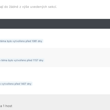
dají do žádné z výše uvedených sekcí.
 téma bylo vytvořeno před 1081 dny
o téma bylo vytvořeno před 1157 dny
o vytvořeno před 1407 dny
 a 1 host