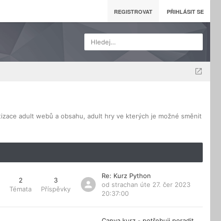
REGISTROVAT
PŘIHLÁSIT SE
Hledej…
izace adult webů a obsahu, adult hry ve kterých je možné směnit
Re: Kurz Python
2
3
od
strachan
úte 27. čer 2023
Témata
Příspěvky
20:37:00
Canva kurz - potřebuji poradit