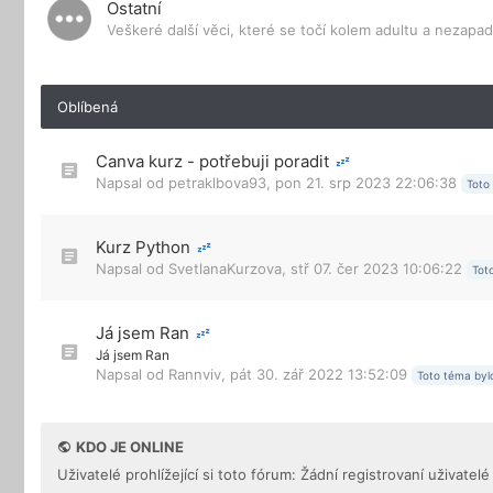
Ostatní
Veškeré další věci, které se točí kolem adultu a nezapa
Oblíbená
Canva kurz - potřebuji poradit
Napsal od
petraklbova93
,
pon 21. srp 2023 22:06:38
Toto
Kurz Python
Napsal od
SvetlanaKurzova
,
stř 07. čer 2023 10:06:22
Tot
Já jsem Ran
Já jsem Ran
Napsal od
Rannviv
,
pát 30. zář 2022 13:52:09
Toto téma byl
KDO JE ONLINE
Uživatelé prohlížející si toto fórum: Žádní registrovaní uživatelé