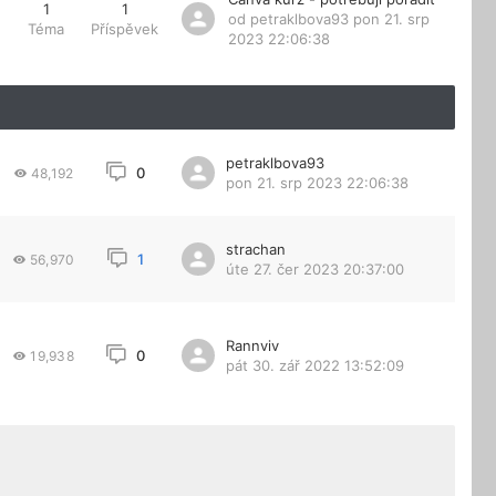
1
1
od
petraklbova93
pon 21. srp
Téma
Příspěvek
2023 22:06:38
petraklbova93
0
48,192
pon 21. srp 2023 22:06:38
strachan
1
56,970
úte 27. čer 2023 20:37:00
Rannviv
0
19,938
pát 30. zář 2022 13:52:09